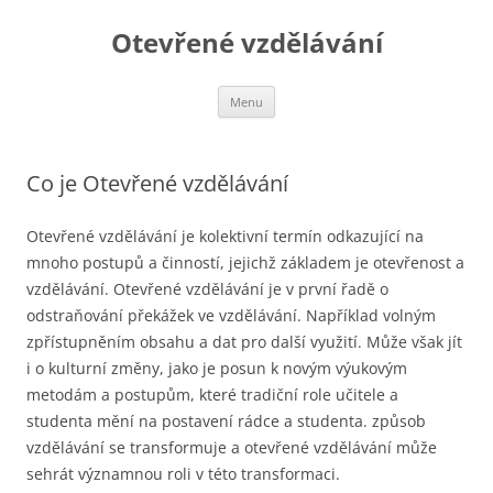
Otevřené vzdělávání
Přejít
Menu
k
obsahu
webu
Co je Otevřené vzdělávání
Otevřené vzdělávání je kolektivní termín odkazující na
mnoho postupů a činností, jejichž základem je otevřenost a
vzdělávání. Otevřené vzdělávání je v první řadě o
odstraňování překážek ve vzdělávání. Například volným
zpřístupněním obsahu a dat pro další využití. Může však jít
i o kulturní změny, jako je posun k novým výukovým
metodám a postupům, které tradiční role učitele a
studenta mění na postavení rádce a studenta. způsob
vzdělávání se transformuje a otevřené vzdělávání může
sehrát významnou roli v této transformaci.