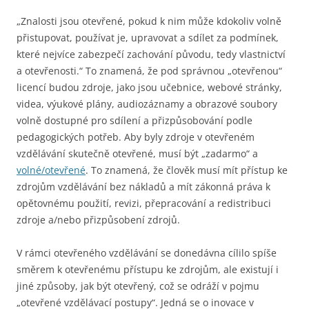
„Znalosti jsou otevřené, pokud k nim může kdokoliv volně
přistupovat, používat je, upravovat a sdílet za podmínek,
které nejvíce zabezpečí zachování původu, tedy vlastnictví
a otevřenosti.“ To znamená, že pod správnou „otevřenou“
licencí budou zdroje, jako jsou učebnice, webové stránky,
videa, výukové plány, audiozáznamy a obrazové soubory
volně dostupné pro sdílení a přizpůsobování podle
pedagogických potřeb. Aby byly zdroje v otevřeném
vzdělávání skutečně otevřené, musí být „zadarmo“ a
volné/otevřené
. To znamená, že člověk musí mít přístup ke
zdrojům vzdělávání bez nákladů a mít zákonná práva k
opětovnému použití, revizi, přepracování a redistribuci
zdroje a/nebo přizpůsobení zdrojů.
V rámci otevřeného vzdělávání se donedávna cílilo spíše
směrem k otevřenému přístupu ke zdrojům, ale existují i
jiné způsoby, jak být otevřený, což se odráží v pojmu
„otevřené vzdělávací postupy“. Jedná se o inovace v