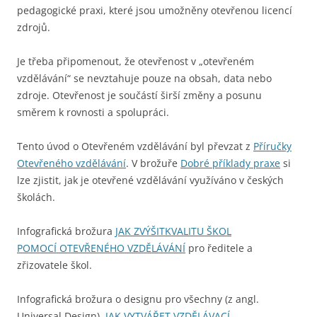
pedagogické praxi, které jsou umožněny otevřenou licencí
zdrojů.
Je třeba připomenout, že otevřenost v „otevřeném
vzdělávání“ se nevztahuje pouze na obsah, data nebo
zdroje. Otevřenost je součástí širší změny a posunu
směrem k rovnosti a spolupráci.
Tento úvod o Otevřeném vzdělávání byl převzat z
Příručky
Otevřeného vzdělávání
. V brožuře
Dobré příklady praxe
si
lze zjistit, jak je otevřené vzdělávání využíváno v českých
školách.
Infografická brožura
JAK ZVÝŠITKVALITU ŠKOL
POMOCÍ OTEVŘENÉHO VZDĚLÁVÁNÍ
pro ředitele a
zřizovatele škol.
Infografická brožura o designu pro všechny (z angl.
Universal Design)
JAK VYTVÁŘET VZDĚLÁVACÍ