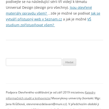
podívejte se na následující sérii tří videjí k tématu
Universal Design (design pro všechny).
Jsou otevřené
materiály opravdu všem?
, zde je možné se podívat
Jak se
vytváří přístupný web v Seznam.cz
a jak je možné
VŠ
studium zpřístupňovat všem?
Vyhledávání
Podpora Otevřeného vzdělávání je od září 2019 iniciativou
Katedry
informačních studií a knihovnictví
Masarykovy univerzity (kontakt: Mgr.
Jana Krůčková, otevrenevzdelavani@muni.cz). V předchozím období ji