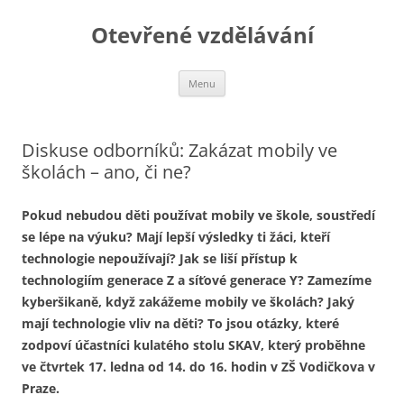
Otevřené vzdělávání
Přejít
Menu
k
obsahu
webu
Diskuse odborníků: Zakázat mobily ve
školách – ano, či ne?
Pokud nebudou děti používat mobily ve škole, soustředí
se lépe na výuku? Mají lepší výsledky ti žáci, kteří
technologie nepoužívají? Jak se liší přístup k
technologiím generace Z a síťové generace Y? Zamezíme
kyberšikaně, když zakážeme mobily ve školách? Jaký
mají technologie vliv na děti? To jsou otázky, které
zodpoví účastníci kulatého stolu SKAV, který proběhne
ve čtvrtek 17. ledna od 14. do 16. hodin v ZŠ Vodičkova v
Praze.