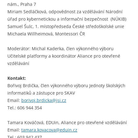
nám., Praha 7
Miriam Sedláčková, odpovědnost za vzdělávání Národní
úřad pro kybernetickou a informační bezpečnost (NÚKIB)
Samuel Šulc, 1. místopředseda České středoškolské unie
Michaela Willheimová, Montessori ČR
Moderátor: Michal Kaderka, člen výkonného výboru
Učitelské platformy a koordinátor Aliance pro otevřené
vzdělávání
Kontakt:
Bořivoj Brdička, člen výkonného výboru Jednoty školských
informatiků a zástupce pro SKAV
Email:
borivoj.brdicka@jsi.cz
Tel.: 606 944 354
Tamara Kováčová, EDUin, Aliance pro otevřené vzdělávání
Email:
tamara.kovacova@eduin.cz
Tel.: 603 942 437