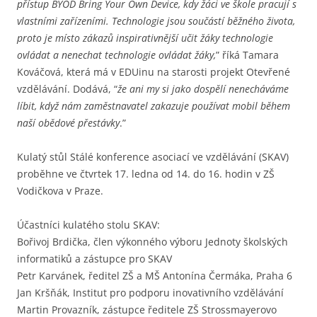
přístup BYOD Bring Your Own Device, kdy žáci ve škole pracují s
vlastními zařízeními. Technologie jsou součástí běžného života,
proto je místo zákazů inspirativnější učit žáky technologie
ovládat a nenechat technologie ovládat žáky,
” říká Tamara
Kováčová, která má v EDUinu na starosti projekt Otevřené
vzdělávání. Dodává, “
že ani my si jako dospělí nenecháváme
líbit, když nám zaměstnavatel zakazuje používat mobil během
naší obědové přestávky
.”
Kulatý stůl Stálé konference asociací ve vzdělávání (SKAV)
proběhne ve čtvrtek 17. ledna od 14. do 16. hodin v ZŠ
Vodičkova v Praze.
Účastníci kulatého stolu SKAV:
Bořivoj Brdička, člen výkonného výboru Jednoty školských
informatiků a zástupce pro SKAV
Petr Karvánek, ředitel ZŠ a MŠ Antonína Čermáka, Praha 6
Jan Kršňák, Institut pro podporu inovativního vzdělávání
Martin Provazník, zástupce ředitele ZŠ Strossmayerovo