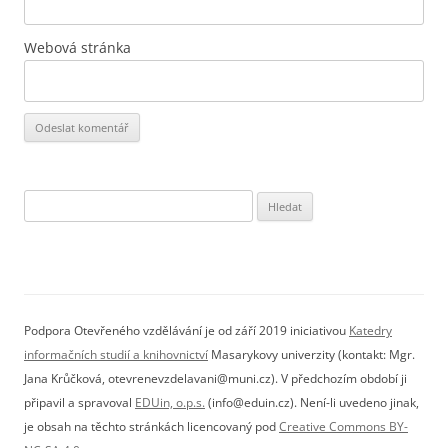
Webová stránka
Vyhledávání
Podpora Otevřeného vzdělávání je od září 2019 iniciativou
Katedry
informačních studií a knihovnictví
Masarykovy univerzity (kontakt: Mgr.
Jana Krůčková, otevrenevzdelavani@muni.cz). V předchozím období ji
připavil a spravoval
EDUin, o.p.s.
(info@eduin.cz). Není-li uvedeno jinak,
je obsah na těchto stránkách licencovaný pod
Creative Commons BY-