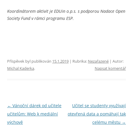
Koordinátorem aktivit je EDUin o.p.s. s podporou Nadace Open
Society Fund v rámci programu ESP.
Příspěvek byl publikován
15.1.2019
| Rubrika:
Nezařazené
| Autor:
Michal Kaderka
.
Napsat komentář
Navigace
←
Vánoční dárek od učitele
Učitel se studenty využívají
pro
učitelům: Web k mediální
otevřená data a pomáhají tak
příspěvky
výchově
celému městu
→