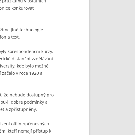
le průzkumů v ostatních
ebnice konkurovat
žíme jiné technologie
fon a text.
yly korespondenční kurzy,
erické distanční vzdělávání
niversity, kde bylo možné
í začalo v roce 1920 a
ut, že nebude dostupný pro
jsou-li dobré podmínky a
net a zpřístupněny.
bízení offline/přenosných
m, kteří nemají přístup k