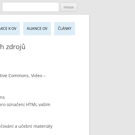
jít
AKCE K OV
ALIANCE OV
ČLÁNKY
sahu
bu
h zdrojů
ative Commons, Video –
ons
 pro označení HTML vaším
učování a učební materiály