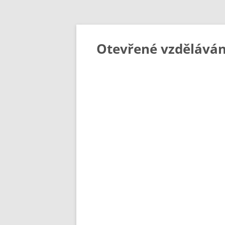
Otevřené vzděláván