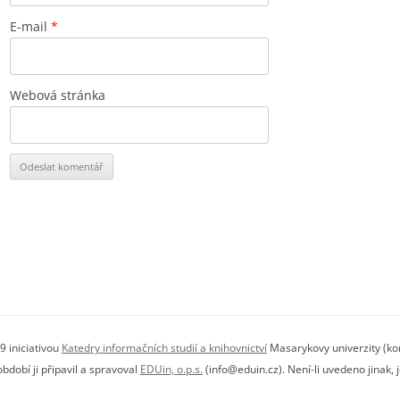
E-mail
*
Webová stránka
9 iniciativou
Katedry informačních studií a knihovnictví
Masarykovy univerzity (kon
dobí ji připavil a spravoval
EDUin, o.p.s.
(info@eduin.cz). Není-li uvedeno jinak,