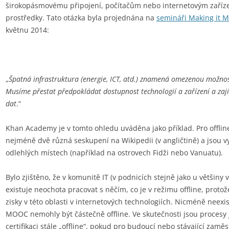
širokopásmovému připojení, počítačům nebo internetovým zařízen
prostředky. Tato otázka byla projednána na
semináři Making it M
květnu 2014:
„
Špatná infrastruktura (energie, ICT, atd.) znamená omezenou možnos
Musíme přestat předpokládat dostupnost technologií a zařízení a zajis
dat
.“
Khan Academy je v tomto ohledu uváděna jako příklad. Pro offline
nejméně dvě různá seskupení na Wikipedii (v angličtině) a jsou 
odlehlých místech (například na ostrovech Fidži nebo Vanuatu).
Bylo zjištěno, že v komunitě IT (v podnicích stejně jako u většin
existuje neochota pracovat s něčím, co je v režimu offline, protož
zisky v této oblasti v internetových technologiích. Nicméně neex
MOOC nemohly být částečně offline. Ve skutečnosti jsou procesy 
certifikaci stále „offline“, pokud pro budoucí nebo stávající zam