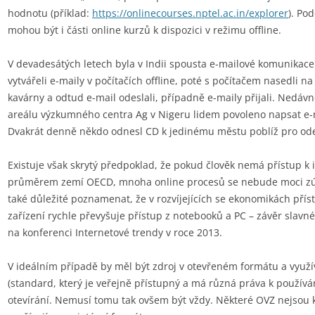
hodnotu (příklad:
https://onlinecourses.nptel.ac.in/explorer
). Po
mohou být i části online kurzů k dispozici v režimu offline.
V devadesátých letech byla v Indii spousta e-mailové komunikace k
vytvářeli e-maily v počítačích offline, poté s počítačem nasedli na
kavárny a odtud e-mail odeslali, případně e-maily přijali. Nedávn
areálu výzkumného centra Ag v Nigeru lidem povoleno napsat e-ma
Dvakrát denně někdo odnesl CD k jedinému městu poblíž pro ode
Existuje však skrytý předpoklad, že pokud člověk nemá přístup k 
průměrem zemí OECD, mnoha online procesů se nebude moci zúčas
také důležité poznamenat, že v rozvíjejících se ekonomikách přís
zařízení rychle převyšuje přístup z notebooků a PC – závěr slav
na konferenci Internetové trendy v roce 2013.
V ideálním případě by měl být zdroj v otevřeném formátu a využí
(standard, který je veřejně přístupný a má různá práva k používá
otevírání. Nemusí tomu tak ovšem být vždy. Některé OVZ nejsou k 