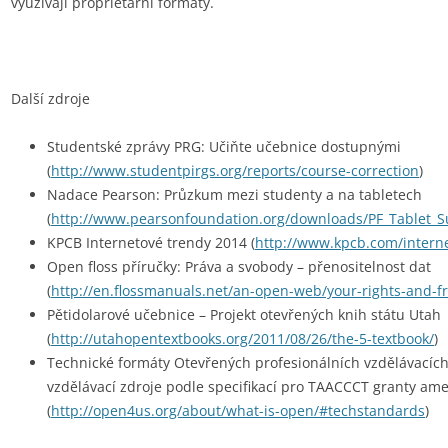
využívají proprietární formáty.
Další zdroje
Studentské zprávy PRG: Učiňte učebnice dostupnými
(
http://www.studentpirgs.org/reports/course-correction
)
Nadace Pearson: Průzkum mezi studenty a na tabletech
(
http://www.pearsonfoundation.org/downloads/PF_Tablet_
KPCB Internetové trendy 2014 (
http://www.kpcb.com/intern
Open floss příručky: Práva a svobody – přenositelnost dat
(
http://en.flossmanuals.net/an-open-web/your-rights-and-
Pětidolarové učebnice – Projekt otevřených knih státu Utah
(
http://utahopentextbooks.org/2011/08/26/the-5-textbook/
)
Technické formáty Otevřených profesionálních vzdělávacích 
vzdělávací zdroje podle specifikací pro TAACCCT granty ame
(
http://open4us.org/about/what-is-open/#techstandards
)