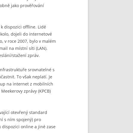
dobně jako prověřování
 dispozici offline. Lidé
 kolo, dojeli do internetové
o, v roce 2007, bylo v malém
il na místní síti (LAN).
slání/stažení zpráv.
infrastruktuře srovnatelné s
tnit. To však neplatí. Je
tup na internet z mobilních
né Meekerovy zprávy (KPCB)
vající otevřený standard
ní s ním spojený) pro
dispozici online a jiné zase