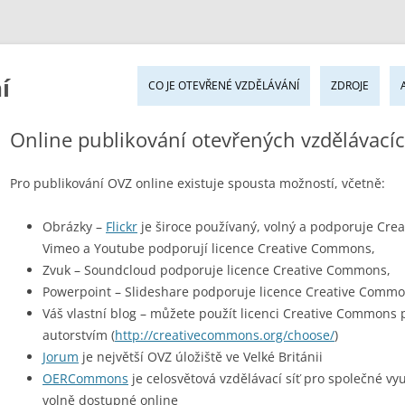
Pře
í
k
CO JE OTEVŘENÉ VZDĚLÁVÁNÍ
ZDROJE
ob
we
Online publikování otevřených vzdělávacíc
Pro publikování OVZ online existuje spousta možností, včetně:
Obrázky –
Flickr
je široce používaný, volný a podporuje Cre
Vimeo a Youtube podporují licence Creative Commons,
Zvuk – Soundcloud podporuje licence Creative Commons,
Powerpoint – Slideshare podporuje licence Creative Comm
Váš vlastní blog – můžete použít licenci Creative Commons
autorstvím (
http://creativecommons.org/choose/
)
Jorum
je největší OVZ úložiště ve Velké Británii
OERCommons
je celosvětová vzdělávací síť pro společné vy
volně dostupné online