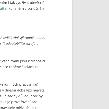
ím i tak využívat otevřené
atter
konaném v Londýně v
t vzdělávání výhradně online.
tit adaptabilitu zdrojů a
 vzdělávání jsou k dispozici
vysoce ceněné školami na
y výzkumných pracovníků)
e v dnešní době leží největší
istuje žádný důvod, proč by
jako je prověřování pro
ěstnavatele měly nějakou