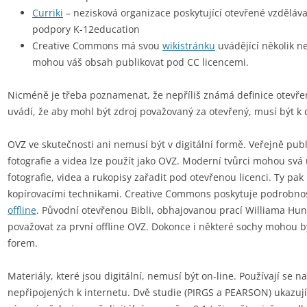
Curriki
– nezisková organizace poskytující otevřené vzděláva
podpory K-12education
Creative Commons má svou
wikistránku
uvádějící několik n
mohou váš obsah publikovat pod CC licencemi.
Nicméně je třeba poznamenat, že nepříliš známá definice otevře
uvádí, že aby mohl být zdroj považovaný za otevřený, musí být k d
OVZ ve skutečnosti ani nemusí být v digitální formě. Veřejně pub
fotografie a videa lze použít jako OVZ. Moderní tvůrci mohou svá 
fotografie, videa a rukopisy zařadit pod otevřenou licenci. Ty p
kopírovacími technikami. Creative Commons poskytuje podrobnos
offline
. Původní otevřenou Bibli, obhajovanou prací Williama Hunt
považovat za první offline OVZ. Dokonce i některé sochy mohou 
forem.
Materiály, které jsou digitální, nemusí být on-line. Používají se 
nepřipojených k internetu. Dvě studie (PIRGS a PEARSON) ukazují,