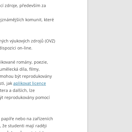
cí zdroje, především za
ejznámějších komunit, které
ných výukových zdrojů (OVZ)
ispozici on-line.
likované romány, poezie,
umělecká díla, filmy,
ak mohou být reprodukovány
ti, jak
aplikovat licence
era a dalších, lze
být reprodukovány pomocí
na papíře nebo na zařízeních
 že studenti mají raději