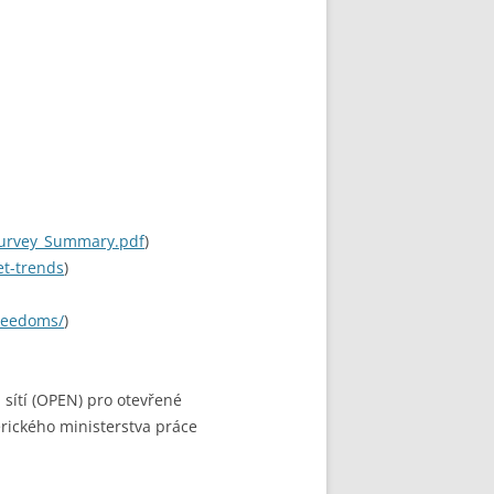
Survey_Summary.pdf
)
et-trends
)
freedoms/
)
sítí (OPEN) pro otevřené
rického ministerstva práce