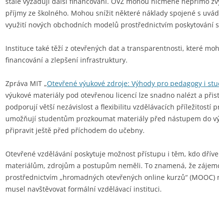
stále vyžadují další financování. OVZ mohou nicméně nepřímo zvýš
příjmy ze školného. Mohou snížit některé náklady spojené s uvá
využití nových obchodních modelů prostřednictvím poskytování 
Instituce také těží z otevřených dat a transparentnosti, které mo
financování a zlepšení infrastruktury.
Zpráva MIT „
Otevřené výukové zdroje: Výhody pro pedagogy i st
výukové materiály pod otevřenou licencí lze snadno nalézt a přis
podporují větší nezávislost a flexibilitu vzdělávacích příležitostí
umožňují studentům prozkoumat materiály před nástupem do vý
připravit ještě před příchodem do učebny.
Otevřené vzdělávání poskytuje možnost přístupu i těm, kdo dříve
materiálům, zdrojům a postupům neměli. To znamená, že zájem
prostřednictvím „hromadných otevřených online kurzů“ (MOOC) 
musel navštěvovat formální vzdělávací instituci.