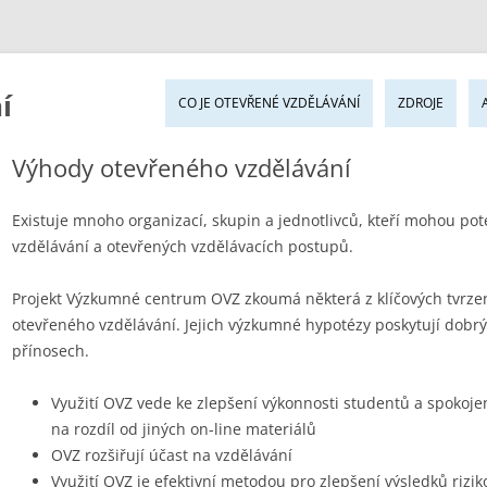
Pře
í
k
CO JE OTEVŘENÉ VZDĚLÁVÁNÍ
ZDROJE
ob
we
Výhody otevřeného vzdělávání
Existuje mnoho organizací, skupin a jednotlivců, kteří mohou pot
vzdělávání a otevřených vzdělávacích postupů.
Projekt Výzkumné centrum OVZ zkoumá některá z klíčových tvrze
otevřeného vzdělávání. Jejich výzkumné hypotézy poskytují dobrý
přínosech.
Využití OVZ vede ke zlepšení výkonnosti studentů a spokojeno
na rozdíl od jiných on-line materiálů
OVZ rozšiřují účast na vzdělávání
Využití OVZ je efektivní metodou pro zlepšení výsledků rizi