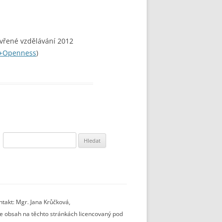
evřené vzdělávání 2012
f+Openness
)
Vyhledávání
takt: Mgr. Jana Krůčková,
 je obsah na těchto stránkách licencovaný pod