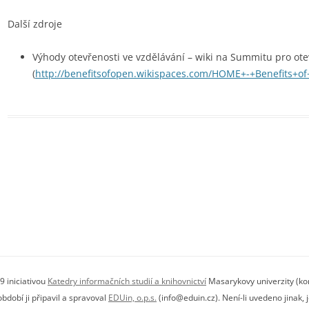
Další zdroje
Výhody otevřenosti ve vzdělávání – wiki na Summitu pro ot
(
http://benefitsofopen.wikispaces.com/HOME+-+Benefits+o
9 iniciativou
Katedry informačních studií a knihovnictví
Masarykovy univerzity (kon
dobí ji připavil a spravoval
EDUin, o.p.s.
(info@eduin.cz). Není-li uvedeno jinak,