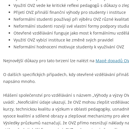
Využití OVZ vede ke kritické reflexi pedagogů s důkazy o zlep
Přijetí OVZ přináší finanční výhody pro studenty i instituce
Neformální studenti používají při výběru OVZ různé kvalitat
Neformální studenti rozvíjí své vlastní formy podpory studi
Otevřené vzdělávání funguje jako most k formálnímu vzděl
Využití OVZ vybízí instituce ke změně svých pravidel
Neformální hodnocení motivuje studenty k využívání OVZ
Nejnovější důkazy pro tato tvrzení lze nalézt na
Mapě dopadů O
O dalších specifických případech, kdy otevřené vzdělávání přináší
napsáno mnoho.
Hlášení společenství pro vzdělávání s názvem „Výhody a výzvy OV
uvádí: „Neoficiální údaje ukazují, že OVZ mohou zlepšit vzděláva
kurzy, technickou kvalitu a výzkum v oblasti pedagogiky, usnadnit
vysoce kvalitní a sdílené obrazy a zlepšovat mechanizmy pro akre
Výsledky průzkumů naznačují, že OVZ přímo nesnižují náklady na