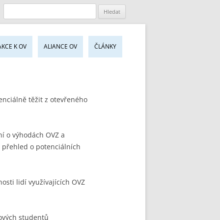
jít
AKCE K OV
ALIANCE OV
ČLÁNKY
sahu
bu
enciálně těžit z otevřeného
ní o výhodách OVZ a
 přehled o potenciálních
sti lidí využívajících OVZ
kových studentů