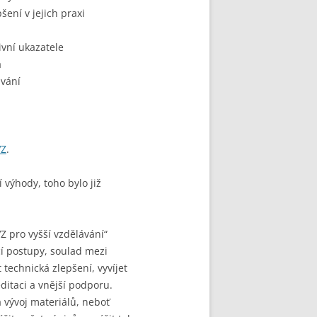
šení v jejich praxi
ivní ukazatele
a
ávání
VZ
.
 výhody, toho bylo již
Z pro vyšší vzdělávání“
cí postupy, soulad mezi
 technická zlepšení, vyvíjet
ditaci a vnější podporu.
 vývoj materiálů, neboť