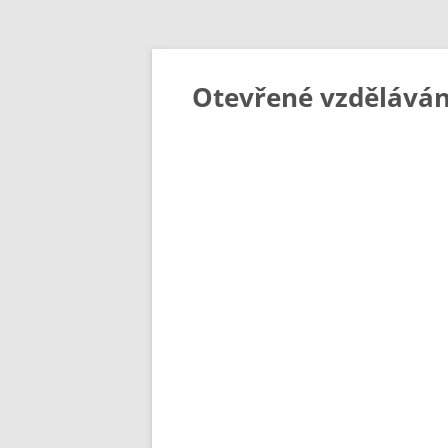
Otevřené vzděláván