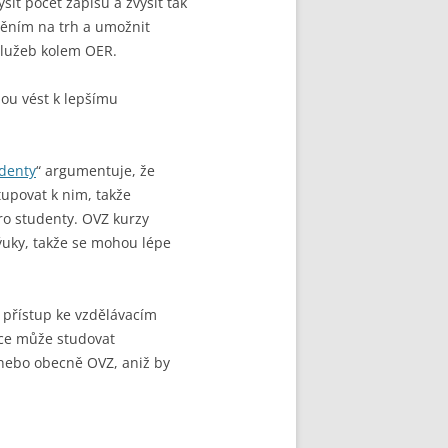
it počet zápisů a zvýšit tak
děním na trh a umožnit
služeb kolem OER.
hou vést k lepšímu
udenty
“ argumentuje, že
tupovat k nim, takže
 pro studenty. OVZ kurzy
uky, takže se mohou lépe
 přístup ke vzdělávacím
ce může studovat
nebo obecně OVZ, aniž by