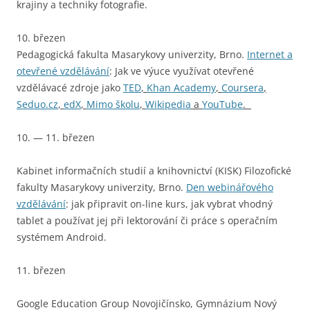
krajiny a techniky fotografie.
10. březen
Pedagogická fakulta Masarykovy univerzity, Brno.
Internet a
otevřené vzdělávání
: Jak ve výuce využívat otevřené
vzdělávacé zdroje jako
TED
,
Khan Academy
,
Coursera
,
Seduo.cz
,
edX
,
Mimo školu
,
Wikipedia
a
YouTube
.
10. — 11. březen
Kabinet informačních studií a knihovnictví (KISK) Filozofické
fakulty Masarykovy univerzity, Brno.
Den webinářového
vzdělávání
: jak připravit on-line kurs, jak vybrat vhodný
tablet a používat jej při lektorování či práce s operačním
systémem Android.
11. březen
Google Education Group Novojičínsko, Gymnázium Nový