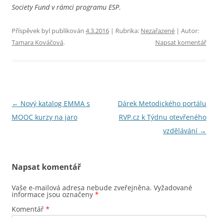
Society Fund v rámci programu ESP.
Příspěvek byl publikován
4.3.2016
| Rubrika:
Nezařazené
| Autor:
Tamara Kováčová
.
Napsat komentář
Navigace
←
Nový katalog EMMA s
Dárek Metodického portálu
pro
MOOC kurzy na jaro
RVP.cz k Týdnu otevřeného
příspěvky
vzdělávání
→
Napsat komentář
Vaše e-mailová adresa nebude zveřejněna.
Vyžadované
informace jsou označeny
*
Komentář
*