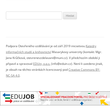
Vyhledávání
Podpora Otevřeného vzdělávání je od září 2019 iniciativou
Katedry
informačních studií a knihovnictví
Masarykovy univerzity (kontakt: Mgr.
Jana Krůčková, otevrenevzdelavani@muni.cz). V předchozím období ji
připavil a spravoval
EDUin, o.p.s.
(info@eduin.cz). Není-li uvedeno jinak,
je obsah na těchto stránkách licencovaný pod
Creative Commons BY-
NC-SA 4.0
.