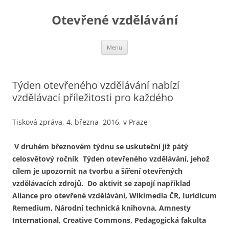
Otevřené vzdělávání
Přejít
Menu
k
obsahu
webu
Týden otevřeného vzdělávání nabízí
vzdělávací příležitosti pro každého
Tisková zpráva, 4. března 2016, v Praze
V druhém březnovém týdnu se uskuteční již pátý
celosvětový ročník Týden otevřeného vzdělávání, jehož
cílem je upozornit na tvorbu a šíření otevřených
vzdělávacích zdrojů. Do aktivit se zapojí například
Aliance pro otevřené vzdělávání, Wikimedia ČR, Iuridicum
Remedium, Národní technická knihovna, Amnesty
International, Creative Commons, Pedagogická fakulta