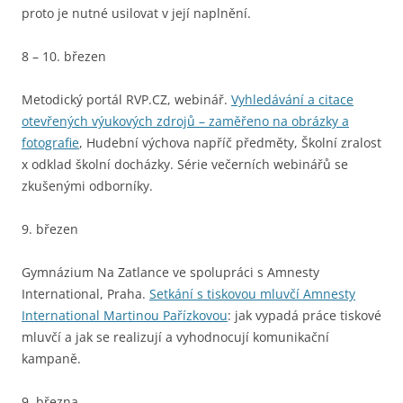
proto je nutné usilovat v její naplnění.
8 – 10. březen
Metodický portál RVP.CZ, webinář.
Vyhledávání a citace
otevřených výukových zdrojů – zaměřeno na obrázky a
fotografie
, Hudební výchova napříč předměty, Školní zralost
x odklad školní docházky. Série večerních webinářů se
zkušenými odborníky.
9. březen
Gymnázium Na Zatlance ve spolupráci s Amnesty
International, Praha.
Setkání s tiskovou mluvčí Amnesty
International Martinou Pařízkovou
: jak vypadá práce tiskové
mluvčí a jak se realizují a vyhodnocují komunikační
kampaně.
9. března