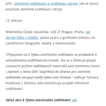
Jičín.
Otevřené vzdělávání a vzdělávací zdroje
: jak ve výuce
používat otevřené vzdělávací zdroje.
12. březen
Wikimedia Česká republika, USE-IT Prague, Praha.
Jak
zkrotit fotky v GIMPu
: výuka práce v grafickém editoru se
zaměřením fotografie, koláže a fotomontáže.
“
Připojením se k Týdnu otevřeného vzdělávání se přidáváme k
celosvětovému vzdělávacímu trendu. Ten se v Česku projevuje
rostoucím počtem vzdělávacích materiálů pod otevřenou licencí
i zájmem o téma OER. Například do Aliance pro otevřené
vzdělávání vstupují každý týden noví členové
,” sděluje Tamara
Kováčová z EDUinu, kde koordinuje projekt Otevřené
vzdělávání.
Výčet akcí k Týdnu otevřeného vzdělávání:
zde