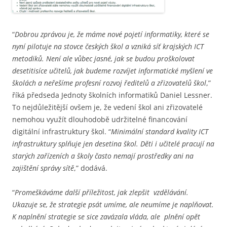
“
Dobrou zprávou je, že máme nové pojetí informatiky, které se
nyní pilotuje na stovce českých škol a vzniká síť krajských ICT
metodiků. Není ale vůbec jasné, jak se budou proškolovat
desetitisíce učitelů, jak budeme rozvíjet informatické myšlení ve
školách a neřešíme profesní rozvoj ředitelů a zřizovatelů škol
,”
říká předseda Jednoty školních informatiků Daniel Lessner.
To nejdůležitější ovšem je, že vedení škol ani zřizovatelé
nemohou využít dlouhodobě udržitelné financování
digitální infrastruktury škol. “
Minimální standard kvality ICT
infrastruktury splňuje jen desetina škol. Děti i učitelé pracují na
starých zařízeních a školy často nemají prostředky ani na
zajištění správy sítě
,” dodává.
“
Promeškáváme další příležitost, jak zlepšit vzdělávání.
Ukazuje se, že strategie psát umíme, ale neumíme je naplňovat.
K naplnění strategie se sice zavázala vláda, ale plnění opět