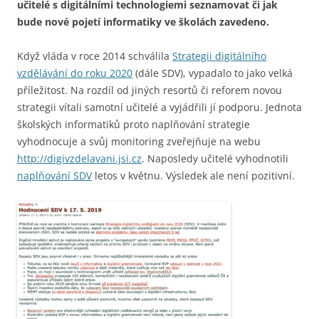
učitelé s digitálními technologiemi seznamovat či jak
bude nové pojetí informatiky ve školách zavedeno.
Když vláda v roce 2014 schválila
Strategii digitálního
vzdělávání do roku 2020
(dále SDV), vypadalo to jako velká
příležitost. Na rozdíl od jiných resortů či reforem novou
strategii vítali samotní učitelé a vyjádřili jí podporu. Jednota
školských informatiků proto naplňování strategie
vyhodnocuje a svůj monitoring zveřejňuje na webu
http://digivzdelavani.jsi.cz
. Naposledy učitelé vyhodnotili
naplňování SDV
letos v květnu. Výsledek ale není pozitivní.