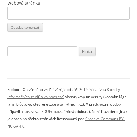
Webová stránka
Vyhledávání
Podpora Otevřeného vzdělávání je od září 2019 iniciativou
Katedry
informačních studií a knihovnictví
Masarykovy univerzity (kontakt: Mgr.
Jana Krůčková, otevrenevzdelavani@muni.cz). V předchozím období ji
připavil a spravoval
EDUin, o.p.s.
(info@eduin.cz). Není-li uvedeno jinak,
je obsah na těchto stránkách licencovaný pod
Creative Commons BY-
NC-SA 4.0
.