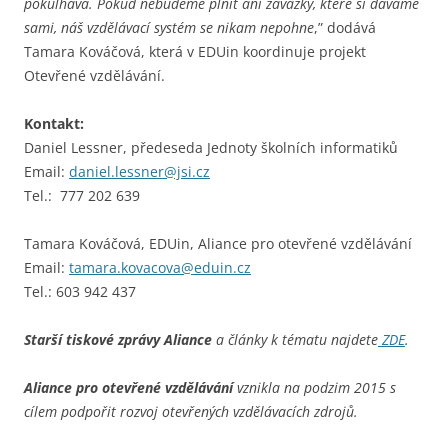
pokulhává. Pokud nebudeme plnit ani závazky, které si dáváme
sami, náš vzdělávací systém se nikam nepohne
,” dodává
Tamara Kováčová, která v EDUin koordinuje projekt
Otevřené vzdělávání.
Kontakt:
Daniel Lessner, předeseda Jednoty školních informatiků
Email:
daniel.lessner@jsi.cz
Tel.: 777 202 639
Tamara Kováčová, EDUin, Aliance pro otevřené vzdělávání
Email:
tamara.kovacova@eduin.cz
Tel.: 603 942 437
Starší tiskové zprávy Aliance
a články k tématu najdete
ZDE
.
Aliance pro otevřené vzdělávání
vznikla na podzim 2015 s
cílem podpořit rozvoj otevřených vzdělávacích zdrojů.