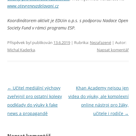
www.otevrenevzdelavani.cz
Koordinátorem aktivit je EDUin o.p.s. s podporou Nadace Open
Society Fund v rámci programu ESP.
Příspěvek byl publikován
13.6.2019
| Rubrika:
Nezařazené
| Autor:
Michal Kaderka
.
Napsat komentář
Navigace
←
Učitel mediální výchovy
Khan Academy nejsou jen
pro
zveřejnil pro ostatní kolegy
videa do výuky, ale komplexní
příspěvky
podklady do výuky k fake
online nástroj pro žáky,
news a propagandě
učitele i rodiče
→