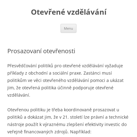
Otevřené vzdělávání
Přejít
Menu
k
obsahu
webu
Prosazovaní otevřenosti
Přesvědčování politiků pro otevřené vzdělávání vyžaduje
příklady z obchodní a sociální praxe. Zastánci musí
politikům ve věci otevřeného vzdělávání pomoci a ukázat
jim, že otevřená politika účinně podporuje otevřené
vzdělávání.
Otevřenou politiku je třeba koordinovaně prosazovat u
politiků a dokázat jim, že v 21. století lze právní a technické
nástroje použít k výraznému zlepšení efektivity investic do
veřejně financovaných zdrojů. Například: