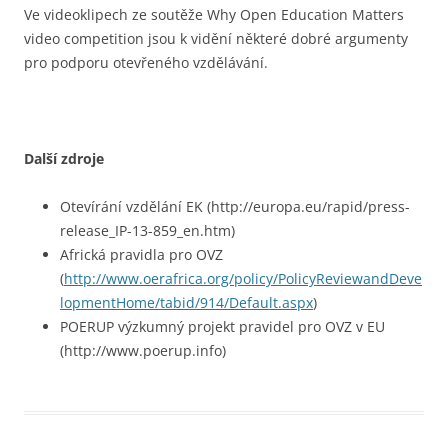
Ve videoklipech ze soutěže Why Open Education Matters
video competition jsou k vidění některé dobré argumenty
pro podporu otevřeného vzdělávání.
Další zdroje
Otevírání vzdělání EK (http://europa.eu/rapid/press-
release_IP-13-859_en.htm)
Africká pravidla pro OVZ
(
http://www.oerafrica.org/policy/PolicyReviewandDeve
lopmentHome/tabid/914/Default.aspx
)
POERUP výzkumný projekt pravidel pro OVZ v EU
(http://www.poerup.info)