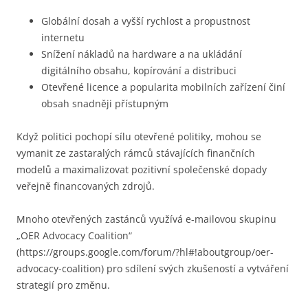
Globální dosah a vyšší rychlost a propustnost
internetu
Snížení nákladů na hardware a na ukládání
digitálního obsahu, kopírování a distribuci
Otevřené licence a popularita mobilních zařízení činí
obsah snadněji přístupným
Když politici pochopí sílu otevřené politiky, mohou se
vymanit ze zastaralých rámců stávajících finančních
modelů a maximalizovat pozitivní společenské dopady
veřejně financovaných zdrojů.
Mnoho otevřených zastánců využívá e-mailovou skupinu
„OER Advocacy Coalition“
(https://groups.google.com/forum/?hl#!aboutgroup/oer-
advocacy-coalition) pro sdílení svých zkušeností a vytváření
strategií pro změnu.