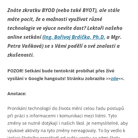
Znáte zkratku BYOD (nebo také BYOT), ale stále
máte pocit, že o možnosti využívat různé
technologie ve výuce nevíte dost? Lektoři našeho
online setkání (
Ing. Bořivoj Brdička, Ph.D.
a Mgr.
Petra Vaňková) se s Vámi podělí o své znalosti a
zkušenosti.
POZOR!
Setkání bude tentokrát probíhat přes živé
vysílání v Google hangouts! Stránku zobrazíte >>
zde
<<.
Anotace:
Pronikání technologií do života mění celou řadu postupů
při práci s informacemi i komunikaci mezi lidmi. Tyto
změny se nutně dotýkají i našich škol. Je nemyslitelné, aby
výukové aktivity na tyto změny nereagovaly. To by vedlo k
izolaci školního prostředí od světa venku za zdmi školy.