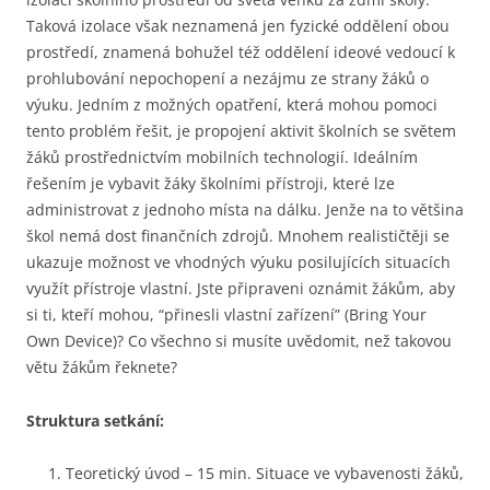
Taková izolace však neznamená jen fyzické oddělení obou
prostředí, znamená bohužel též oddělení ideové vedoucí k
prohlubování nepochopení a nezájmu ze strany žáků o
výuku. Jedním z možných opatření, která mohou pomoci
tento problém řešit, je propojení aktivit školních se světem
žáků prostřednictvím mobilních technologií. Ideálním
řešením je vybavit žáky školními přístroji, které lze
administrovat z jednoho místa na dálku. Jenže na to většina
škol nemá dost finančních zdrojů. Mnohem realističtěji se
ukazuje možnost ve vhodných výuku posilujících situacích
využít přístroje vlastní. Jste připraveni oznámit žákům, aby
si ti, kteří mohou, “přinesli vlastní zařízení” (Bring Your
Own Device)? Co všechno si musíte uvědomit, než takovou
větu žákům řeknete?
Struktura setkání:
Teoretický úvod – 15 min. Situace ve vybavenosti žáků,