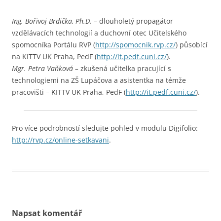
Ing. Bořivoj Brdička, Ph.D.
–
dlouholetý propagátor
vzdělávacích technologií a duchovní otec Učitelského
spomocníka Portálu RVP (
http://spomocnik.rvp.cz/
) působící
na KITTV UK Praha, PedF (
http://it.pedf.cuni.cz/
).
Mgr. Petra Vaňková
–
zkušená učitelka pracující s
technologiemi na ZŠ Lupáčova a asistentka na témže
pracovišti – KITTV UK Praha, PedF (
http://it.pedf.cuni.cz/
).
Pro více podrobností sledujte pohled v modulu Digifolio:
http://rvp.cz/online-setkavani
.
Napsat komentář