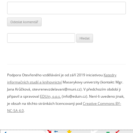
Vyhledávání
Podpora Otevřeného vzdělávání je od září 2019 iniciativou
Katedry
informačních studií a knihovnictví
Masarykovy univerzity (kontakt: Mgr.
Jana Krůčková, otevrenevzdelavani@muni.cz). V předchozím období ji
připavil a spravoval
EDUin, o.p.s.
(info@eduin.cz). Není-li uvedeno jinak,
je obsah na těchto stránkách licencovaný pod
Creative Commons BY-
NC-SA 4.0
.