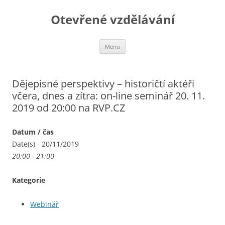
Otevřené vzdělávání
Přejít
Menu
k
obsahu
webu
Dějepisné perspektivy – historičtí aktéři
včera, dnes a zítra: on-line seminář 20. 11.
2019 od 20:00 na RVP.CZ
Datum / čas
Date(s) - 20/11/2019
20:00 - 21:00
Kategorie
Webinář