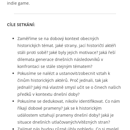
indie game.
CÍLE SETKÁNÍ:
Zaměříme se na dobový kontext obecných
historických témat. Jaké strany, jací historičtí aktéři
stáli proti sobě? Jaké byly jejich motivace? Jaká řeší
dilemata generace dnešních následovníků v
konfrontaci se stále stejným tématem?
Pokusíme se nalézt a ustanovit/zobecnit vztah k
činům historických aktérů. Proč jednali, tak jak
jednali? Jaký má vlastně smysl učit se o činech našich
předků v kontextu dnešní doby?
Pokusíme se dedukovat, nikoliv identifikovat. Co nám
říkají dobové prameny? Jak se k historickým
událostem vztahují prameny dnešní doby? Jaká je
situace dnešních utlačovaných/vítězných stran?
Zajímat nás budou různé úhly pohledu. Co si myslel