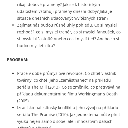
říkají dobové prameny? Jak se k historickým
událostem vztahují prameny dnešní doby? Jaká je
situace dnešních utlačovaných/vítězných stran?
Zajímat nás budou různé úhly pohledu. Co si myslel
rozhodčí, co si myslel trenér, co si myslel fanoušek, co
si myslel účastník? Anebo co si myslí teď? Anebo co si
budou myslet zítra?
PROGRAM:
Práce v době průmyslové revoluce. Co chtěl vlastník
továrny, co chtěl jeho „zaměstnanec“ na příkladu
seriálu The Mill (2013). Co se změnilo, co přetrvává na
příkladu dokumentárního filmu Workingman’s Death
(2005).
Izraelsko-palestinský konflikt a jeho vývoj na příkladu
seriálu The Promise (2010). Jak jedno téma může plnit
výuku nejen samo o sobě, ale i množstvím dalších