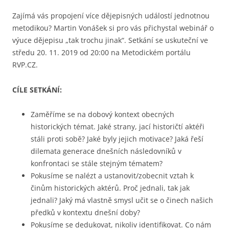
Zajímá vás propojení více dějepisných událostí jednotnou
metodikou? Martin Vonášek si pro vás přichystal webinář o
výuce dějepisu „tak trochu jinak“. Setkání se uskuteční ve
středu 20. 11. 2019 od 20:00 na Metodickém portálu
RVP.CZ.
CÍLE SETKÁNÍ:
Zaměříme se na dobový kontext obecných
historických témat. Jaké strany, jací historičtí aktéři
stáli proti sobě? Jaké byly jejich motivace? Jaká řeší
dilemata generace dnešních následovníků v
konfrontaci se stále stejným tématem?
Pokusíme se nalézt a ustanovit/zobecnit vztah k
činům historických aktérů. Proč jednali, tak jak
jednali? Jaký má vlastně smysl učit se o činech našich
předků v kontextu dnešní doby?
Pokusíme se dedukovat, nikoliv identifikovat. Co nám