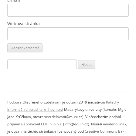
E-mail
*
Webová stránka
Vyhledávání
Podpora Otevřeného vzdělávání je od září 2019 iniciativou
Katedry
informačních studií a knihovnictví
Masarykovy univerzity (kontakt: Mgr.
Jana Krůčková, otevrenevzdelavani@muni.cz). V předchozím období ji
připavil a spravoval
EDUin, o.p.s.
(info@eduin.cz). Není-li uvedeno jinak,
je obsah na těchto stránkách licencovaný pod
Creative Commons BY-