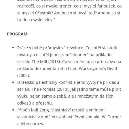
rozhodčí, co si myslel trenér, co si myslel fanoušek, co
si myslel účastník? Anebo co si myslí teď? Anebo co si
budou myslet zítra?
PROGRAM:
Práce v době průmyslové revoluce. Co chtěl vlastník
továrny, co chtěl jeho „zaměstnanec“ na příkladu
seriálu The Mill (2013). Co se změnilo, co přetrvává na
příkladu dokumentárního filmu Workingman’s Death
(2005).
Izraelsko-palestinský konflikt a jeho vývoj na příkladu
seriálu The Promise (2010). Jak jedno téma může plnit
výuku nejen samo o sobě, ale i množstvím dalších
odkazů a přesahů.
Příběh lodi Zong. Vlastnictví otroků a vnímání
vlastnictví v době otrokářství. První kontakt. W. Turner
a jeho obrazy.