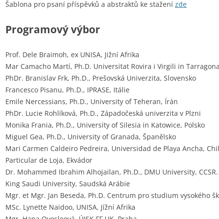
Šablona pro psaní příspěvků a abstraktů ke stažení
zde
Programový výbor
Prof. Dele Braimoh, ex UNISA, Jižní Afrika
Mar Camacho Martí, Ph.D. Universitat Rovira i Virgili in Tarragon
PhDr. Branislav Frk, Ph.D., Prešovská Univerzita, Slovensko
Francesco Pisanu, Ph.D., IPRASE, Itálie
Emile Nercessians, Ph.D., University of Teheran, Írán
PhDr. Lucie Rohlíková, Ph.D., Západočeská univerzita v Plzni
Monika Frania, Ph.D., University of Silesia in Katowice, Polsko
Miguel Gea, Ph.D., University of Granada, Španělsko
Mari Carmen Caldeiro Pedreira, Universidad de Playa Ancha, Chi
Particular de Loja, Ekvádor
Dr. Mohammed Ibrahim Alhojailan, Ph.D., DMU University, CCSR. V
King Saudi University, Saudská Arábie
Mgr. et Mgr. Jan Beseda, Ph.D. Centrum pro studium vysokého škols
MSc. Lynette Naidoo, UNISA, Jížní Afrika
Mgr. Hana Ovesleová, ÚISK FF UK, Praha