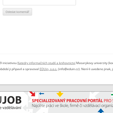
9 iniciativou
Katedry informačních studií a knihovnictví
Masarykovy univerzity (kon
dobí ji připavil a spravoval
EDUin, o.p.s.
(info@eduin.cz). Není-li uvedeno jinak,