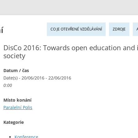
Pře
í
k
CO JE OTEVŘENÉ VZDĚLÁVÁNÍ
ZDROJE
ob
we
DisCo 2016: Towards open education and 
society
Datum / čas
Date(s) - 20/06/2016 - 22/06/2016
0:00
Místo konání
Paralelní Polis
Kategorie
Konference