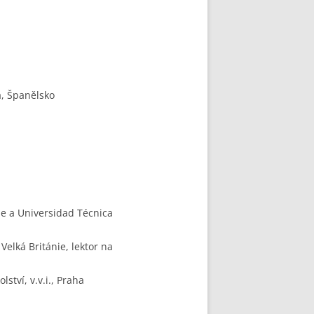
a, Španělsko
le a Universidad Técnica
elká Británie, lektor na
tví, v.v.i., Praha