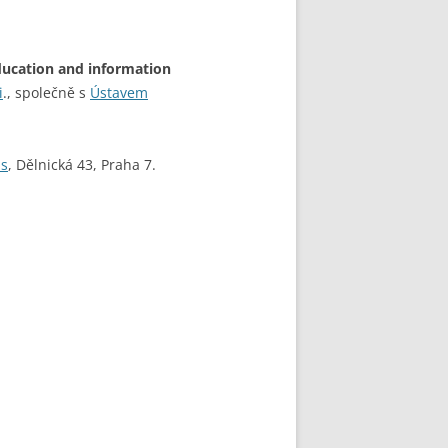
ducation and information
i
., společně s
Ústavem
is
, Dělnická 43, Praha 7.