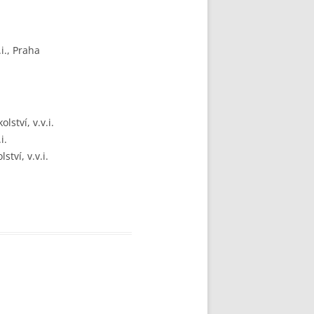
i., Praha
ství, v.v.i.
i.
tví, v.v.i.