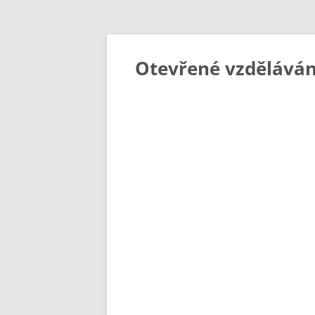
Otevřené vzděláván