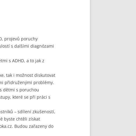
D, projevů poruchy
slostí s dalšími diagnózami
ětmi s ADHD, a to jak z
xe, tak i možnost diskutovat
ými přidruženými problémy.
 s dětmi s poruchou
upy, které se při práci s
stníků – sdílení zkušeností,
é byste chtěli získat
voka.cz. Budou zařazeny do