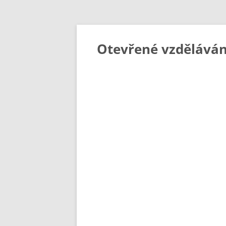
Otevřené vzděláván