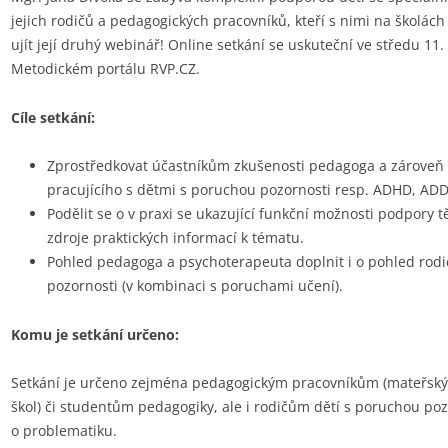
jejich rodičů a pedagogických pracovníků, kteří s nimi na školách
ujít její druhý webinář! Online setkání se uskuteční ve středu 11
Metodickém portálu RVP.CZ.
Cíle setkání:
Zprostředkovat účastníkům zkušenosti pedagoga a zároveň
pracujícího s dětmi s poruchou pozornosti resp. ADHD, ADD
Podělit se o v praxi se ukazující funkční možnosti podpory t
zdroje praktických informací k tématu.
Pohled pedagoga a psychoterapeuta doplnit i o pohled rodi
pozornosti (v kombinaci s poruchami učení).
Komu je setkání určeno:
Setkání je určeno zejména pedagogickým pracovníkům (mateřskýc
škol) či studentům pedagogiky, ale i rodičům dětí s poruchou po
o problematiku.