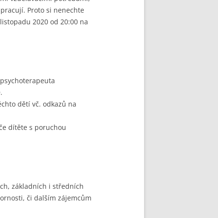
 pracují. Proto si nenechte
. listopadu 2020 od 20:00 na
 psychoterapeuta
.
ěchto dětí vč. odkazů na
če dítěte s poruchou
h, základních i středních
zornosti, či dalším zájemcům