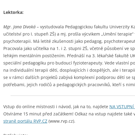
Lektorka:
Mgr. Jana Divoká
–
vystudovala Pedagogickou fakultu Univerzity Ka
učitelství pro I. stupeň ZŠ) a mj. prošla výcvikem „Umění terapie“
psychoterapii. Má letité zkušenosti jako pedagog, psychoterapeut
Pracovala jako učitelka na 1. i 2. stupni ZŠ, včetně působení ve sp
lehkým mentálním postižením. Přednáší na 3. lékařské fakultě U
speciální pedagogiku pro budoucí fyzioterapeuty. Vede vlastní
na individuální terapii dětí, dospívajících i dospělých, ale i tera
se v rámci dalších projektů zabývá komplexní podporou dětí se s
potřebami, jejich rodičů a pedagogických pracovníků, kteří s nimi
Vstup do online místnosti i návod, jak na to, najdete
NA VSTUPNÍ
Otvíráme 15 minut před začátkem! Odkaz na vstup najdete také 
straně portálu RVP.CZ
(www.rvp.cz).