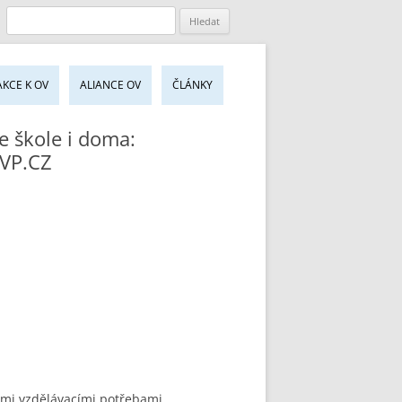
jít
AKCE K OV
ALIANCE OV
ČLÁNKY
sahu
bu
e škole i doma:
RVP.CZ
ími vzdělávacími potřebami,