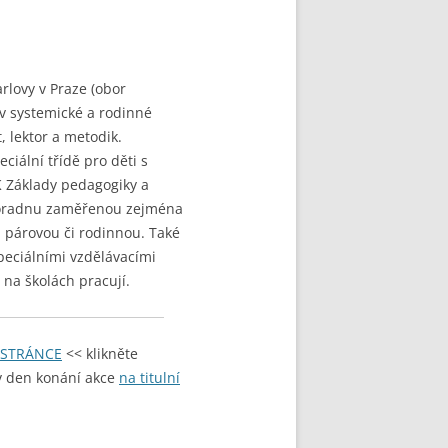
rlovy v Praze (obor
 v systemické a rodinné
, lektor a metodik.
eciální třídě pro děti s
K Základy pedagogiky a
 poradnu zaměřenou zejména
pii párovou či rodinnou. Také
peciálními vzdělávacími
 na školách pracují.
 STRÁNCE
<< klikněte
v den konání akce
na titulní