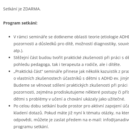
Setkání je ZDARMA.
Program setkání:
V rámci semináře se dotkneme oblasti teorie (etiologie ADH
pozornosti a důsledků pro dítě, možností diagnostiky, souvi
atp.).
Stěžejní část budou tvořit praktické zkušenosti při práci s d
pohledu pedagoga, tak i terapeuta a rodiče, ale i dítěte.
„Praktická část“ semináře přinese jak několik kazuistik z pra
o vlastních zkušenostech účastníků s dětmi s ADHD ev. jin
Budeme se věnovat sdílení praktických zkušenosti při práci
pozornosti, zejména prodiskutujeme některé postupy či příst
dětmi s problémy v učení a chování ukázaly jako užitečné.
Po celou dobu setkání bude prostor pro aktivní zapojení úča
kladení dotazů. Pokud máte již nyní k tématu otázky, na kter
odpovědi, můžete je zaslat předem na e-mail: info@janadi
programu setkání.