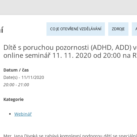
Pře
í
k
CO JE OTEVŘENÉ VZDĚLÁVÁNÍ
ZDROJE
ob
we
Dítě s poruchou pozornosti (ADHD, ADD) v
online seminář 11. 11. 2020 od 20:00 na 
Datum / čas
Date(s) - 11/11/2020
20:00 - 21:00
Kategorie
Webinář
Mgr. Jana Divoká se zabývá komplexní podporou dětí se speciáln