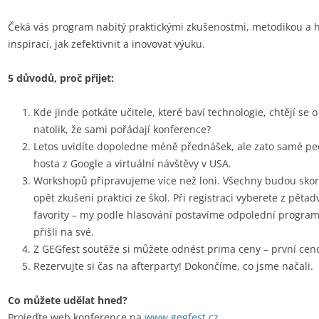
Čeká vás program nabitý praktickými zkušenostmi, metodikou a
inspirací, jak zefektivnit a inovovat výuku.
5 důvodů, proč přijet:
Kde jinde potkáte učitele, které baví technologie, chtějí se
natolik, že sami pořádají konference?
Letos uvidíte dopoledne méně přednášek, ale zato samé pec
hosta z Google a virtuální návštěvy v USA.
Workshopů připravujeme více než loni. Všechny budou skor
opět zkušení praktici ze škol. Při registraci vyberete z pět
favority – my podle hlasování postavíme odpolední program
přišli na své.
Z GEGfest soutěže si můžete odnést prima ceny – první ce
Rezervujte si čas na afterparty! Dokončíme, co jsme načali.
Co můžete udělat hned?
Projeďte web konference na
www.gegfest.cz
.