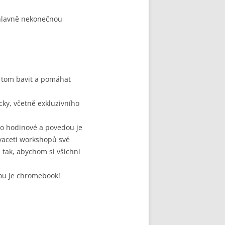
 hlavně nekonečnou
 o tom bavit a pomáhat
ky, včetně exkluzivního
o hodinové a povedou je
advaceti workshopů své
 tak, abychom si všichni
nou je chromebook!