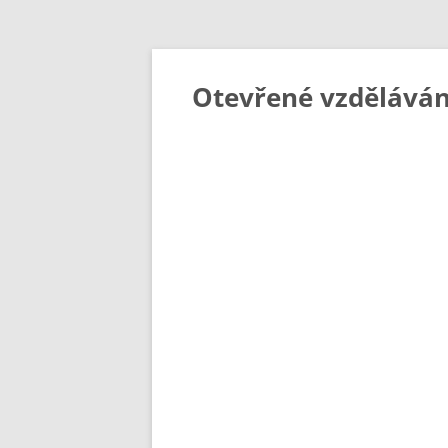
Otevřené vzděláván