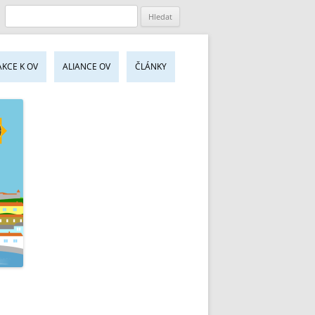
jít
AKCE K OV
ALIANCE OV
ČLÁNKY
sahu
bu