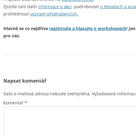
Zjistíte tam další
informace o akci
, podrobnosti
o tématech a pr
prohlédnout
seznam přednášejících.
Hlavně se co nejdříve
registrujte a hlasujte o workshopech
! Je
pro vás.
Napsat komentář
Vaše e-mailová adresa nebude zveřejněna.
Vyžadované informac
Komentář
*