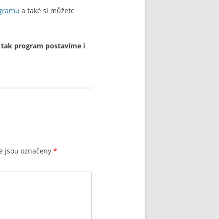
ogramu
a také si můžete
n tak program postavíme i
e jsou označeny
*