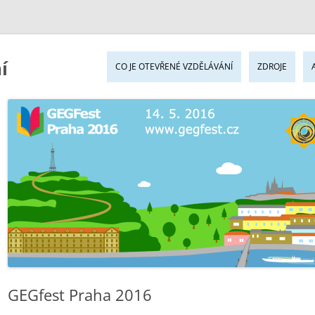
Pře
í
k
CO JE OTEVŘENÉ VZDĚLÁVÁNÍ
ZDROJE
ob
we
GEGfest Praha 2016