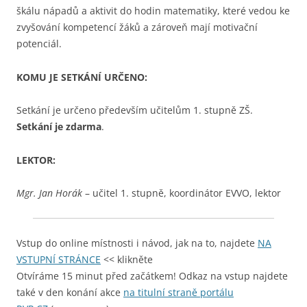
škálu nápadů a aktivit do hodin matematiky, které vedou ke
zvyšování kompetencí žáků a zároveň mají motivační
potenciál.
KOMU JE SETKÁNÍ URČENO:
Setkání je určeno především učitelům 1. stupně ZŠ.
Setkání je zdarma
.
LEKTOR:
Mgr. Jan Horák
– učitel 1. stupně, koordinátor EVVO, lektor
Vstup do online místnosti i návod, jak na to, najdete
NA
VSTUPNÍ STRÁNCE
<< klikněte
Otvíráme 15 minut před začátkem! Odkaz na vstup najdete
také v den konání akce
na titulní straně portálu