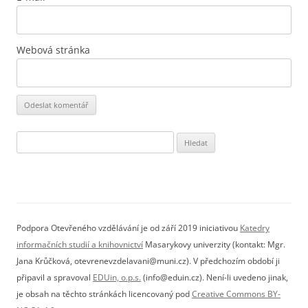
Webová stránka
Vyhledávání
Podpora Otevřeného vzdělávání je od září 2019 iniciativou
Katedry
informačních studií a knihovnictví
Masarykovy univerzity (kontakt: Mgr.
Jana Krůčková, otevrenevzdelavani@muni.cz). V předchozím období ji
připavil a spravoval
EDUin, o.p.s.
(info@eduin.cz). Není-li uvedeno jinak,
je obsah na těchto stránkách licencovaný pod
Creative Commons BY-