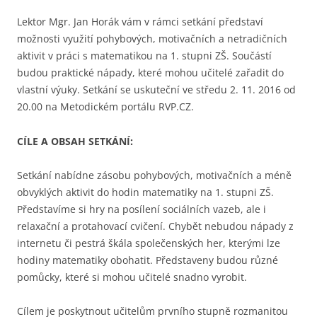
Lektor Mgr. Jan Horák vám v rámci setkání představí
možnosti využití pohybových, motivačních a netradičních
aktivit v práci s matematikou na 1. stupni ZŠ. Součástí
budou praktické nápady, které mohou učitelé zařadit do
vlastní výuky. Setkání se uskuteční ve středu 2. 11. 2016 od
20.00 na Metodickém portálu RVP.CZ.
CÍLE A OBSAH SETKÁNÍ:
Setkání nabídne zásobu pohybových, motivačních a méně
obvyklých aktivit do hodin matematiky na 1. stupni ZŠ.
Představíme si hry na posílení sociálních vazeb, ale i
relaxační a protahovací cvičení. Chybět nebudou nápady z
internetu či pestrá škála společenských her, kterými lze
hodiny matematiky obohatit. Představeny budou různé
pomůcky, které si mohou učitelé snadno vyrobit.
Cílem je poskytnout učitelům prvního stupně rozmanitou