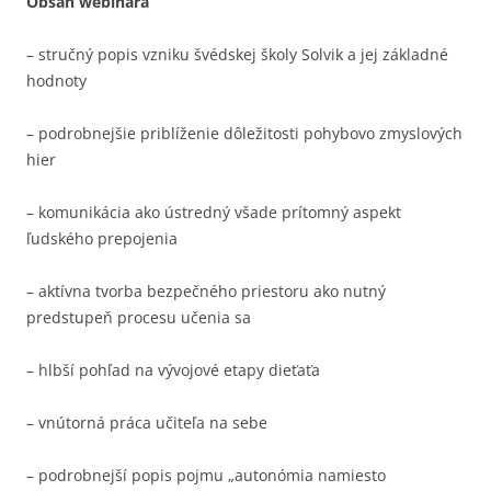
Obsah webinára
– stručný popis vzniku švédskej školy Solvik a jej základné
hodnoty
– podrobnejšie priblíženie dôležitosti pohybovo zmyslových
hier
– komunikácia ako ústredný všade prítomný aspekt
ľudského prepojenia
– aktívna tvorba bezpečného priestoru ako nutný
predstupeň procesu učenia sa
– hlbší pohľad na vývojové etapy dieťaťa
– vnútorná práca učiteľa na sebe
– podrobnejší popis pojmu „autonómia namiesto