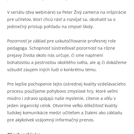
V seriálu (dva webináre) sa Peter Živý zameria na inšpirácie
pre učitelov, ktorí chcú rásť a rozvíjať sa, obohatiť sa o
jedinečný prístup pohľadu na zmysel školy.
Pozornosť je základ pre uskutočňovanie profesnej role
pedagoga. Schopnosť sústreďovať pozornosť na rôzne
prejavy života okolo nás určuje, či sme naplnení
bohatosťou a pestrosťou okolitého světa, ale aj či dokážeme
vzbudiť záujem iných ľudí o konkrétnu tému.
Pre lepšie pochopenie tejto ústrednej kvality vzdelávacieho
procesu použijeme pohybovo zmyslové hry, ktoré veľmi
múdro i zdravo spájajú naše myslenie, cítenie a vôľu v
jeden organický celok. Otvoríme veľkú dôležitosť kvality
ľudskej komunikácie medzi učiteľom a žiakmi ako základu
pre akýkolvek vzájomný informačný prenos.