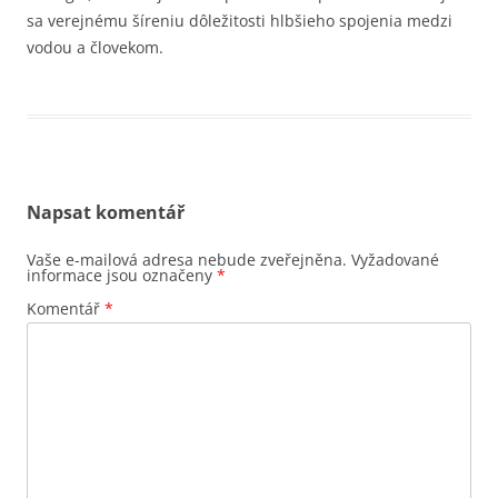
sa verejnému šíreniu dôležitosti hlbšieho spojenia medzi
vodou a človekom.
Napsat komentář
Vaše e-mailová adresa nebude zveřejněna.
Vyžadované
informace jsou označeny
*
Komentář
*