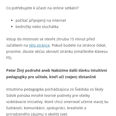
Co potřebujete k účasti na online setkání?
počítač připojený na internet
bedničky nebo sluchátka
Vstup do místnosti se otevře zhruba 15 minut před
začátkem na
této stránce
. Pokud budete na stránce čekat,
prosíme, zkuste občas obnovit stránku (zmáčkněte klávesu
F5).
Peter Živý podruhé aneb Nabízíme další dávku intuitivní
pedagogiky pro učitele, kteří učí (nejen) distančně
Intuitívna pedagogika pochádzajúca zo Švédska zo školy
Solvik ponúka mnohé tvorivé podnety pre všetky
vzdelávacie iniciatívy, ktoré chcú smerovať učenie viacej ku
ľudskosti, komunikácii, spolupráci, kreativite a
prirodzeného záujmu o okolitý svet.