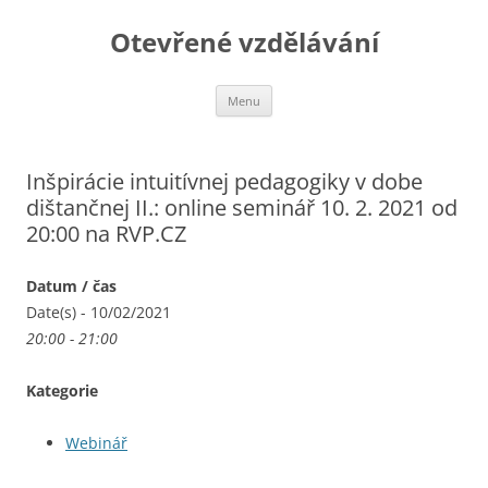
Otevřené vzdělávání
Přejít
Menu
k
obsahu
webu
Inšpirácie intuitívnej pedagogiky v dobe
dištančnej II.: online seminář 10. 2. 2021 od
20:00 na RVP.CZ
Datum / čas
Date(s) - 10/02/2021
20:00 - 21:00
Kategorie
Webinář