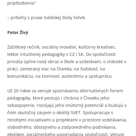
pripôsobenia“
– príbehy z praxe švédskej školy Solvik
Peter Živý
Zážitkový rečník, sociálny inovátor, kultúrny kreatívec,
lektor intuitívnej pedagogiky v CZ i SK. Do spoločnosti
prináša úplne nový obraz o škole a vzdelávaní, o slobode v
práci, zameraný viac na človeka, na ľudskosť, na
komunikáciu, na tvorivosť, autonómiu a spoluprácu.
Už 20 rokov sa venuje spoznávaniu alternatívnych foriem
pedagogiky, ktoré pestujú i chránia v Človeku jeho
sebaspojenie, rozvíjajú jeho vnútorný potenciál a budujú v
ňom skutočný záujem o okolitý SVET. Spolupracuje s
mnohými iniciatívami a projektami v priestore vzdelávania,
slobodného, dôstojného a zodpovedného podnikania,
ekológie, sociálnejšieho usporiadania spoločnosti. Venuje