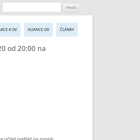
jít
AKCE K OV
ALIANCE OV
ČLÁNKY
sahu
bu
20 od 20:00 na
 učitel podílet na rozvoji