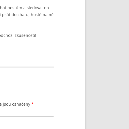
chat hostům a sledovat na
 psát do chatu, hosté na ně
edchozí zkušenosti!
e jsou označeny
*