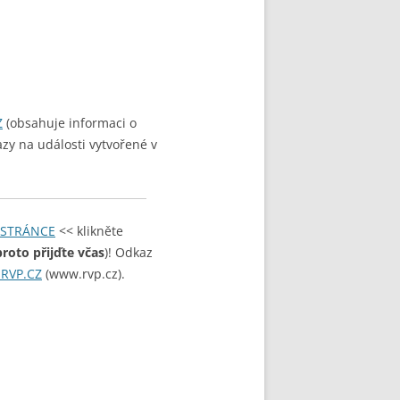
Z
(obsahuje informaci o
azy na události vytvořené v
 STRÁNCE
<< klikněte
roto přijďte včas
)! Odkaz
u RVP.CZ
(www.rvp.cz).