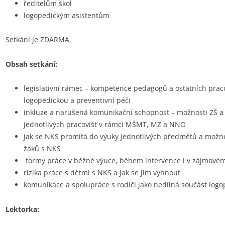
ředitelům škol
logopedickým asistentům
Setkání je ZDARMA.
Obsah setkání:
legislativní rámec – kompetence pedagogů a ostatních prac
logopedickou a preventivní péči
inkluze a narušená komunikační schopnost – možnosti ZŠ a
jednotlivých pracovišť v rámci MŠMT, MZ a NNO
jak se NKS promítá do výuky jednotlivých předmětů a možno
žáků s NKS
formy práce v běžné výuce, během intervence i v zájmové
rizika práce s dětmi s NKS a jak se jim vyhnout
komunikace a spolupráce s rodiči jako nedílná součást log
Lektorka: