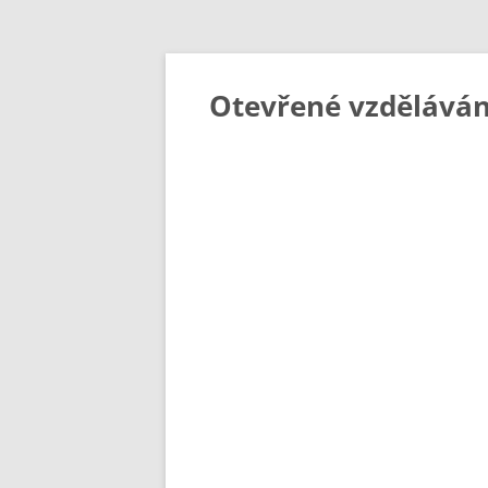
Otevřené vzděláván