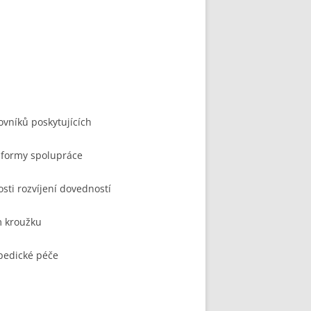
ovníků poskytujících
 formy spolupráce
sti rozvíjení dovedností
m kroužku
opedické péče