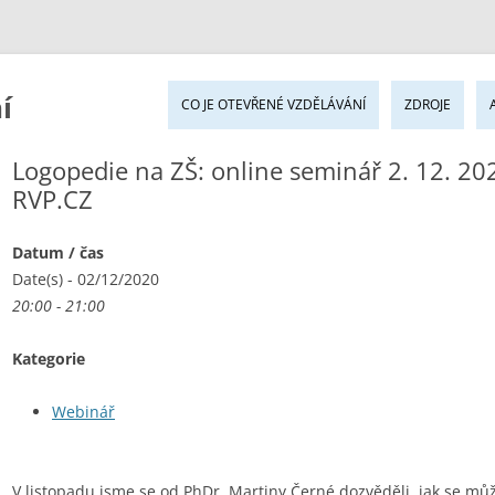
Pře
í
k
CO JE OTEVŘENÉ VZDĚLÁVÁNÍ
ZDROJE
ob
we
Logopedie na ZŠ: online seminář 2. 12. 20
RVP.CZ
Datum / čas
Date(s) - 02/12/2020
20:00 - 21:00
Kategorie
Webinář
V listopadu jsme se od PhDr. Martiny Černé dozvěděli, jak se může