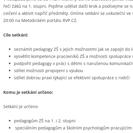
řeči žáků na 1. stupni. Pojďme udělat další krok a podívejme se 
cvičení a aktivit napříč předměty. Online setkání se uskuteční ve
20:00 na Metodickém portálu RVP.CZ.
Cíle setkání:
seznámit pedagogy ZŠ s jejich možnostmi jak se zapojit do 
vysvětlit kompetence pracovníků ZŠ a možnosti spolupráce 
podpořit pedagogy v práci s dětmi s narušenou komunikační
sdílet možnosti propojení s výukou
sdílet dobrou praxi týkající se efektivní spolupráce s rodiči
Komu je setkání určeno:
Setkání je určeno
pedagogům ZŠ na 1. i 2. stupni
speciálním pedagogům a školním psychologům pracujícím 