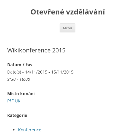
Otevřené vzdělávání
Přejít
Menu
k
obsahu
webu
Wikikonference 2015
Datum / čas
Date(s) - 14/11/2015 - 15/11/2015
9:30 - 16:00
Místo konání
PřF UK
Kategorie
Konference