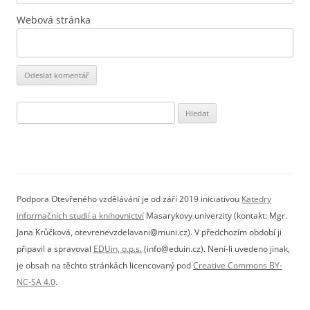
Webová stránka
Vyhledávání
Podpora Otevřeného vzdělávání je od září 2019 iniciativou
Katedry
informačních studií a knihovnictví
Masarykovy univerzity (kontakt: Mgr.
Jana Krůčková, otevrenevzdelavani@muni.cz). V předchozím období ji
připavil a spravoval
EDUin, o.p.s.
(info@eduin.cz). Není-li uvedeno jinak,
je obsah na těchto stránkách licencovaný pod
Creative Commons BY-
NC-SA 4.0
.