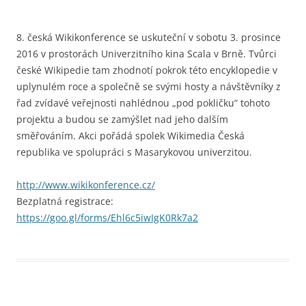
8. česká Wikikonference se uskuteční v sobotu 3. prosince
2016 v prostorách Univerzitního kina Scala v Brně. Tvůrci
české Wikipedie tam zhodnotí pokrok této encyklopedie v
uplynulém roce a společně se svými hosty a návštěvníky z
řad zvídavé veřejnosti nahlédnou „pod pokličku“ tohoto
projektu a budou se zamýšlet nad jeho dalším
směřováním. Akci pořádá spolek Wikimedia Česká
republika ve spolupráci s Masarykovou univerzitou.
http://www.wikikonference.cz/
Bezplatná registrace:
https://goo.gl/forms/Ehl6c5iwIgK0Rk7a2