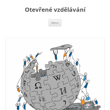
Otevřené vzdělávání
Přejít
Menu
k
obsahu
webu