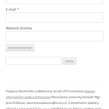
E-mail
*
Webová stránka
Vyhledávání
Podpora Otevřeného vzdělávání je od září 2019 iniciativou
Katedry
informačních studií a knihovnictví
Masarykovy univerzity (kontakt: Mgr.
Jana Krůčková, otevrenevzdelavani@muni.cz). V předchozím období ji
připavil a spravoval
EDUin, o.p.s.
(info@eduin.cz). Není-li uvedeno jinak,