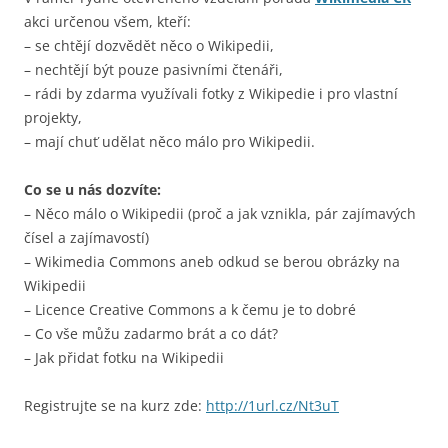
akci určenou všem, kteří:
– se chtějí dozvědět něco o Wikipedii,
– nechtějí být pouze pasivními čtenáři,
– rádi by zdarma využívali fotky z Wikipedie i pro vlastní
projekty,
– mají chuť udělat něco málo pro Wikipedii.
Co se u nás dozvíte:
– Něco málo o Wikipedii (proč a jak vznikla, pár zajímavých
čísel a zajímavostí)
– Wikimedia Commons aneb odkud se berou obrázky na
Wikipedii
– Licence Creative Commons a k čemu je to dobré
– Co vše můžu zadarmo brát a co dát?
– Jak přidat fotku na Wikipedii
Registrujte se na kurz zde:
http://1url.cz/Nt3uT