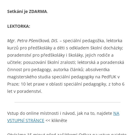
Setkání je ZDARMA
.
LEKTORKA:
Mgr. Petra Pšeničková, DiS.
– speciální pedagožka, lektorka
kurzů pro předškoláky a děti s odkladem školní docházky;
poradenství pro předškoláky i školáky, jejich rodiče a
učitele; posuzování školní zralosti; lektorská a poradenská
činnost pro pedagogy, autorka článků; absolventka
magisterského studia speciální pedagogiky na PedfUK v
Praze; 10 let praxe v oblasti speciální pedagogiky, z toho 6
let v poradenství.
Vstup do online místnosti i návod, jak na to, najdete
NA
VSTUPNÍ STRÁNCE
<< klikněte
Otvíráme 15 minut před začátkem! Odkaz na vstup najdete