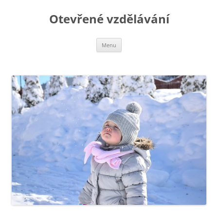
Otevřené vzdělávání
Přejít
Menu
k
obsahu
webu