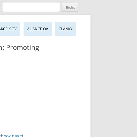
jít
AKCE K OV
ALIANCE OV
ČLÁNKY
sahu
bu
on: Promoting
ebook page
!