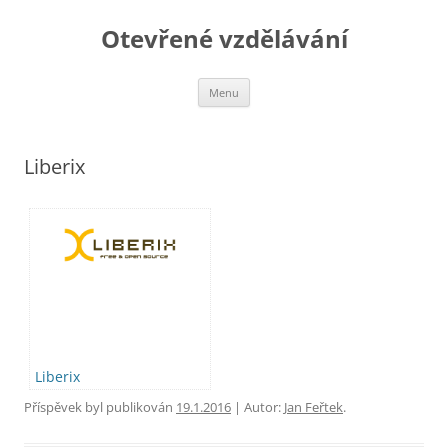
Otevřené vzdělávání
Přejít
Menu
k
obsahu
webu
Liberix
Liberix
Příspěvek byl publikován
19.1.2016
| Autor:
Jan Feřtek
.