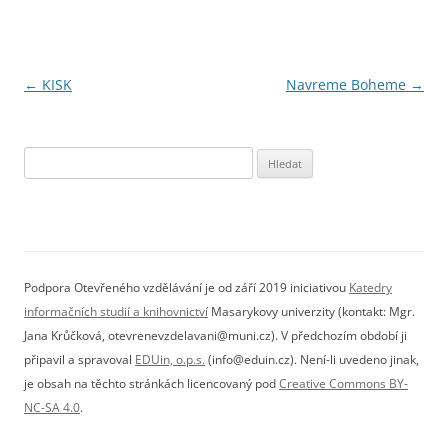
Navigace
←
KISK
Navreme Boheme
→
pro
příspěvky
Vyhledávání
Podpora Otevřeného vzdělávání je od září 2019 iniciativou
Katedry
informačních studií a knihovnictví
Masarykovy univerzity (kontakt: Mgr.
Jana Krůčková, otevrenevzdelavani@muni.cz). V předchozím období ji
připavil a spravoval
EDUin, o.p.s.
(info@eduin.cz). Není-li uvedeno jinak,
je obsah na těchto stránkách licencovaný pod
Creative Commons BY-
NC-SA 4.0
.