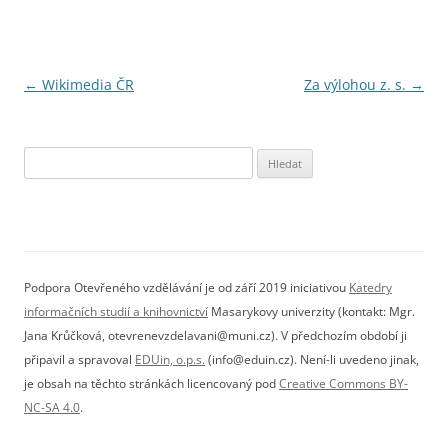
Navigace
←
Wikimedia ČR
Za výlohou z. s.
→
pro
příspěvky
Vyhledávání
Podpora Otevřeného vzdělávání je od září 2019 iniciativou
Katedry
informačních studií a knihovnictví
Masarykovy univerzity (kontakt: Mgr.
Jana Krůčková, otevrenevzdelavani@muni.cz). V předchozím období ji
připavil a spravoval
EDUin, o.p.s.
(info@eduin.cz). Není-li uvedeno jinak,
je obsah na těchto stránkách licencovaný pod
Creative Commons BY-
NC-SA 4.0
.