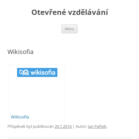
Otevřené vzdělávání
Přejít
Menu
k
obsahu
webu
Wikisofia
Wikisofia
Příspěvek byl publikován
20.1.2016
| Autor:
Jan Feřtek
.