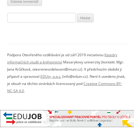
Vyhledávání
Podpora Otevřeného vzdělávání je od září 2019 iniciativou
Katedry
informačních studií a knihovnictví
Masarykovy univerzity (kontakt: Mgr.
Jana Krůčková, otevrenevzdelavani@muni.cz). V předchozím období ji
připavil a spravoval
EDUin, o.p.s.
(info@eduin.cz). Není-li uvedeno jinak,
je obsah na těchto stránkách licencovaný pod
Creative Commons BY-
NC-SA 4.0
.