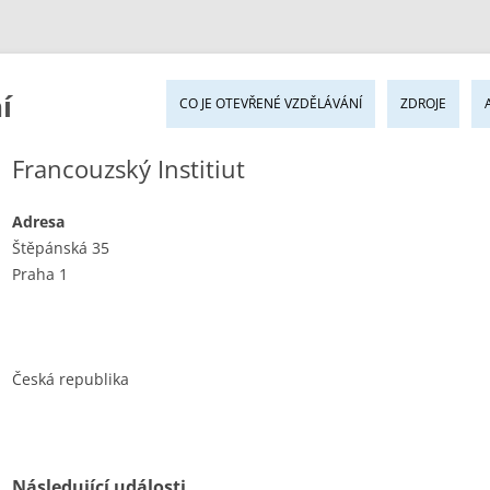
Pře
í
k
CO JE OTEVŘENÉ VZDĚLÁVÁNÍ
ZDROJE
ob
we
Francouzský Institiut
Adresa
Štěpánská 35
Praha 1
Česká republika
Následující události