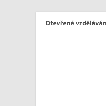
Otevřené vzděláván