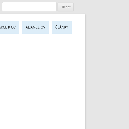
jít
AKCE K OV
ALIANCE OV
ČLÁNKY
sahu
bu