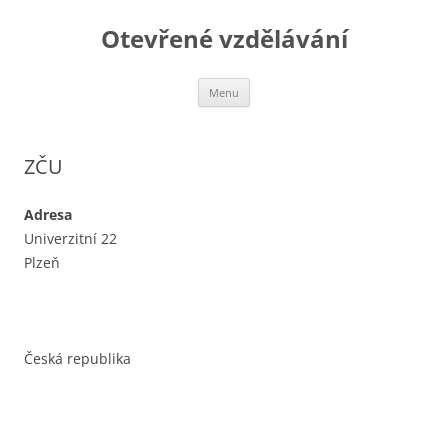
Otevřené vzdělávání
Přejít
Menu
k
obsahu
webu
ZČU
Adresa
Univerzitní 22
Plzeň
Česká republika