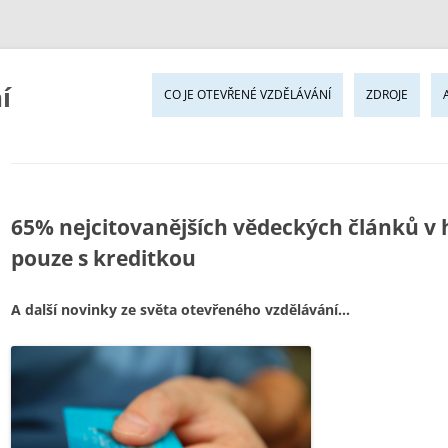
Pře
í
k
CO JE OTEVŘENÉ VZDĚLÁVÁNÍ
ZDROJE
ob
we
65% nejcitovanějších vědeckých článků v hi
pouze s kreditkou
A další novinky ze světa otevřeného vzdělávání…