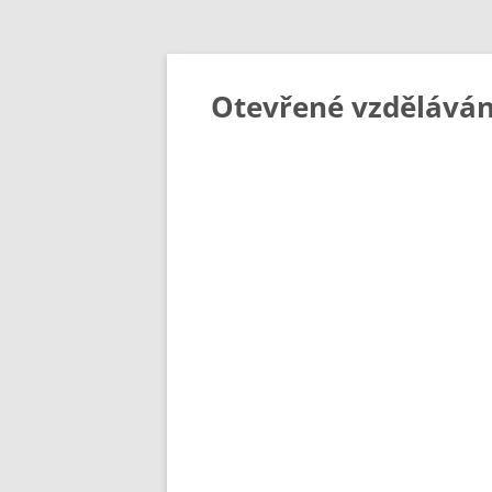
Otevřené vzděláván