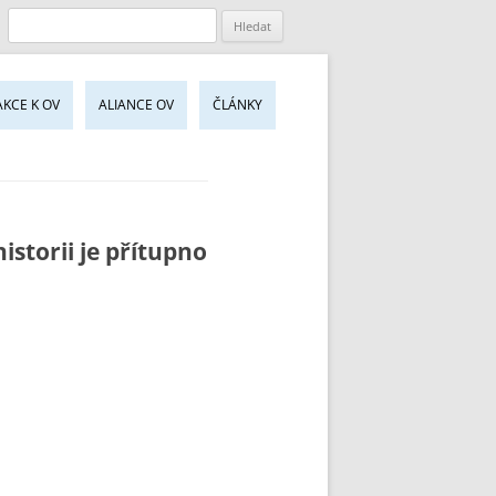
jít
AKCE K OV
ALIANCE OV
ČLÁNKY
sahu
bu
storii je přítupno