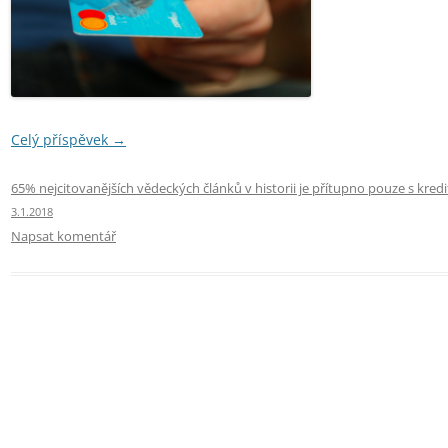
Celý příspěvek
→
65% nejcitovanějších vědeckých článků v historii je přítupno pouze s kred
3.1.2018
Napsat komentář