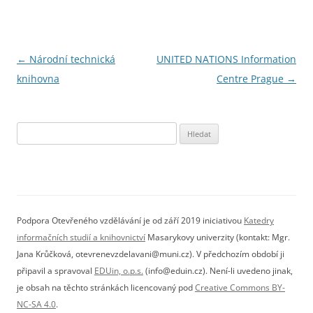
Navigace
←
Národní technická
UNITED NATIONS Information
pro
knihovna
Centre Prague
→
příspěvky
Vyhledávání
Podpora Otevřeného vzdělávání je od září 2019 iniciativou
Katedry
informačních studií a knihovnictví
Masarykovy univerzity (kontakt: Mgr.
Jana Krůčková, otevrenevzdelavani@muni.cz). V předchozím období ji
připavil a spravoval
EDUin, o.p.s.
(info@eduin.cz). Není-li uvedeno jinak,
je obsah na těchto stránkách licencovaný pod
Creative Commons BY-
NC-SA 4.0
.