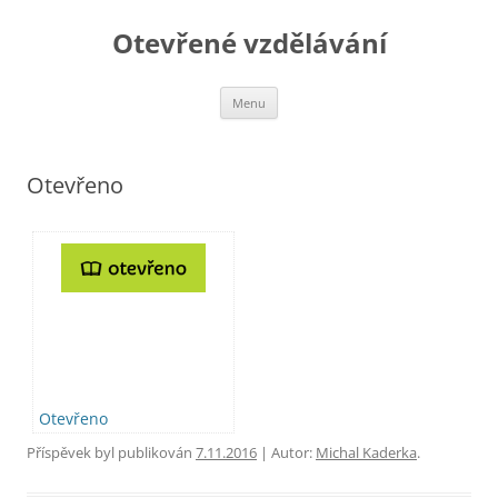
Otevřené vzdělávání
Přejít
Menu
k
obsahu
webu
Otevřeno
Otevřeno
Příspěvek byl publikován
7.11.2016
| Autor:
Michal Kaderka
.