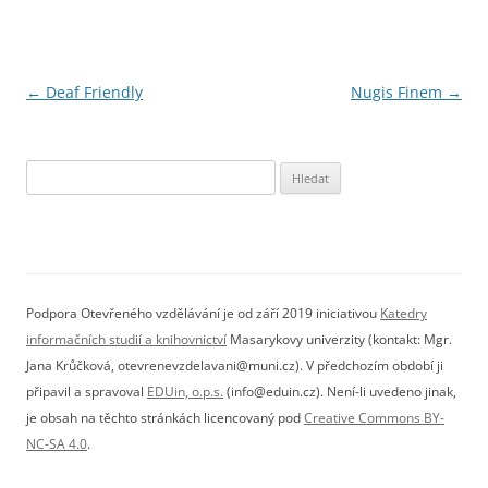
Navigace
←
Deaf Friendly
Nugis Finem
→
pro
příspěvky
Vyhledávání
Podpora Otevřeného vzdělávání je od září 2019 iniciativou
Katedry
informačních studií a knihovnictví
Masarykovy univerzity (kontakt: Mgr.
Jana Krůčková, otevrenevzdelavani@muni.cz). V předchozím období ji
připavil a spravoval
EDUin, o.p.s.
(info@eduin.cz). Není-li uvedeno jinak,
je obsah na těchto stránkách licencovaný pod
Creative Commons BY-
NC-SA 4.0
.