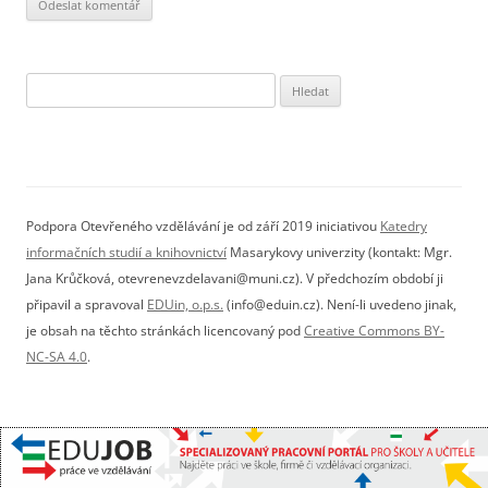
Vyhledávání
Podpora Otevřeného vzdělávání je od září 2019 iniciativou
Katedry
informačních studií a knihovnictví
Masarykovy univerzity (kontakt: Mgr.
Jana Krůčková, otevrenevzdelavani@muni.cz). V předchozím období ji
připavil a spravoval
EDUin, o.p.s.
(info@eduin.cz). Není-li uvedeno jinak,
je obsah na těchto stránkách licencovaný pod
Creative Commons BY-
NC-SA 4.0
.