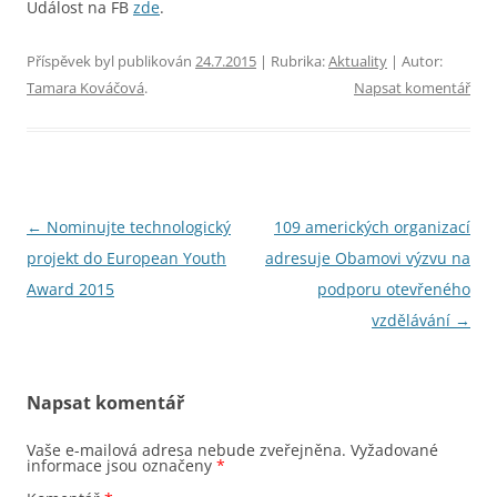
Událost na FB
zde
.
Příspěvek byl publikován
24.7.2015
| Rubrika:
Aktuality
| Autor:
Tamara Kováčová
.
Napsat komentář
Navigace
←
Nominujte technologický
109 amerických organizací
pro
projekt do European Youth
adresuje Obamovi výzvu na
příspěvky
Award 2015
podporu otevřeného
vzdělávání
→
Napsat komentář
Vaše e-mailová adresa nebude zveřejněna.
Vyžadované
informace jsou označeny
*