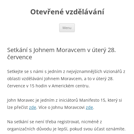
Otevřené vzdělávání
Přejít
Menu
k
obsahu
webu
Setkání s Johnem Moravcem v úterý 28.
července
Setkejte se s námi s jedním z nejvýznamnějších vizionářů z
oblasti vzdělávání Johnem Moravcem, a to v úterý 28.
července v 15 hodin v Americkém centru.
John Moravec je jedním z iniciátorů Manifesto 15, který si
lze přečíst
zde
. Více o Johnu Moravcovi
zde
.
Na setkání se není třeba registrovat, nicméně z
organizačních důvodu je lepší, pokud svou účast oznámíte.