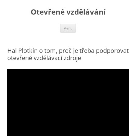
Otevřené vzdělávání
Přejít
Menu
k
obsahu
webu
Hal Plotkin o tom, proč je třeba podporovat
otevřené vzdělávací zdroje