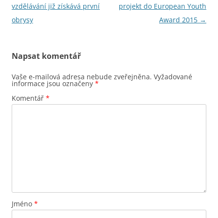
pro
vzdělávání již získává první
projekt do European Youth
příspěvky
obrysy
Award 2015
→
Napsat komentář
Vaše e-mailová adresa nebude zveřejněna.
Vyžadované
informace jsou označeny
*
Komentář
*
Jméno
*