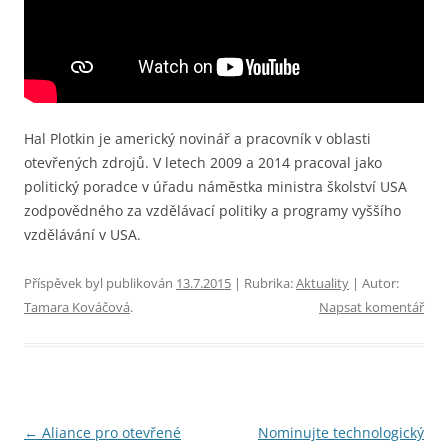
Hal Plotkin je americký novinář a pracovník v oblasti
otevřených zdrojů. V letech 2009 a 2014 pracoval jako
politický poradce v úřadu náměstka ministra školství USA
zodpovědného za vzdělávací politiky a programy vyššího
vzdělávání v USA.
Příspěvek byl publikován
13.7.2015
| Rubrika:
Aktuality
| Autor:
Tamara Kováčová
.
Napsat komentář
Navigace
←
Aliance pro otevřené
Nominujte technologický