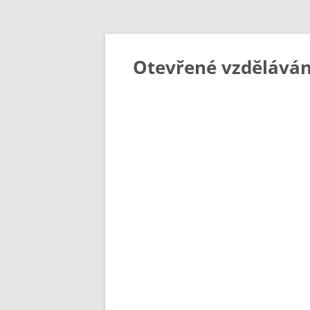
Otevřené vzděláván