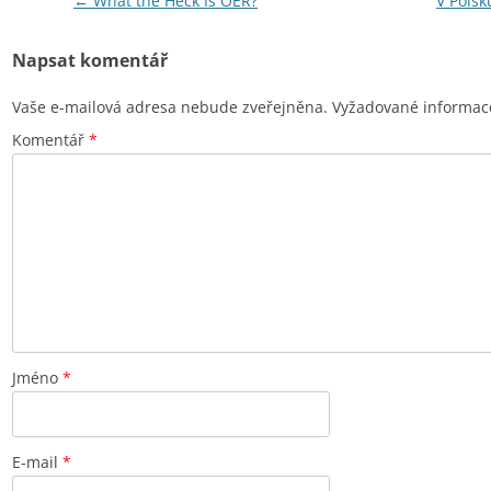
Navigace
←
What the Heck Is OER?
V Polsk
pro
Napsat komentář
příspěvky
Vaše e-mailová adresa nebude zveřejněna.
Vyžadované informac
Komentář
*
Jméno
*
E-mail
*