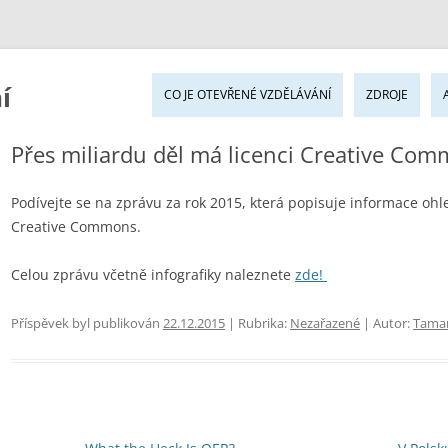
Pře
í
k
CO JE OTEVŘENÉ VZDĚLÁVÁNÍ
ZDROJE
ob
we
Přes miliardu děl má licenci Creative Co
Podívejte se na zprávu za rok 2015, která popisuje informace ohle
Creative Commons.
Celou zprávu včetně infografiky naleznete
zde!
Příspěvek byl publikován
22.12.2015
| Rubrika:
Nezařazené
| Autor:
Tama