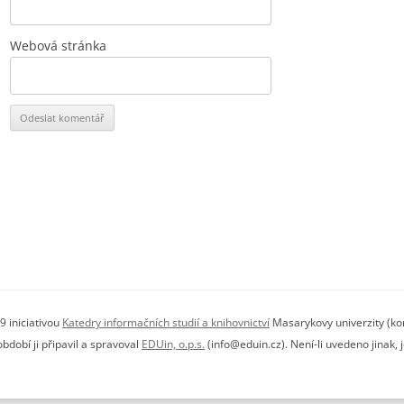
Webová stránka
9 iniciativou
Katedry informačních studií a knihovnictví
Masarykovy univerzity (kon
dobí ji připavil a spravoval
EDUin, o.p.s.
(info@eduin.cz). Není-li uvedeno jinak,