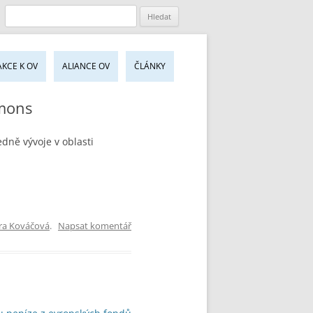
jít
AKCE K OV
ALIANCE OV
ČLÁNKY
sahu
bu
mmons
dně vývoje v oblasti
ra Kováčová
.
Napsat komentář