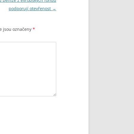
u peníze z evropských fondů
podporují otevřenost
→
e jsou označeny
*