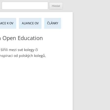
jít
AKCE K OV
ALIANCE OV
ČLÁNKY
sahu
bu
on Open Education
ířili mezi své kolegy či
nspiraci od polských kolegů,