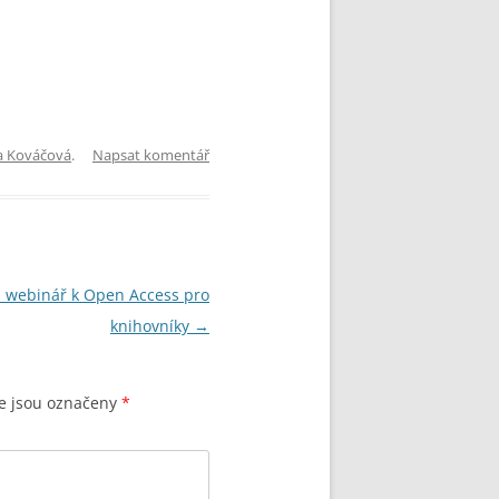
a Kováčová
.
Napsat komentář
 webinář k Open Access pro
knihovníky
→
e jsou označeny
*