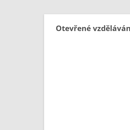
Otevřené vzděláván