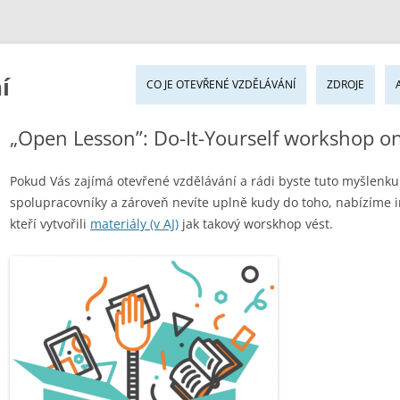
Pře
í
k
CO JE OTEVŘENÉ VZDĚLÁVÁNÍ
ZDROJE
ob
we
„Open Lesson”: Do-It-Yourself workshop 
Pokud Vás zajímá otevřené vzdělávání a rádi byste tuto myšlenku š
spolupracovníky a zároveň nevíte uplně kudy do toho, nabízíme i
kteří vytvořili
materiály (v AJ)
jak takový worskhop vést.