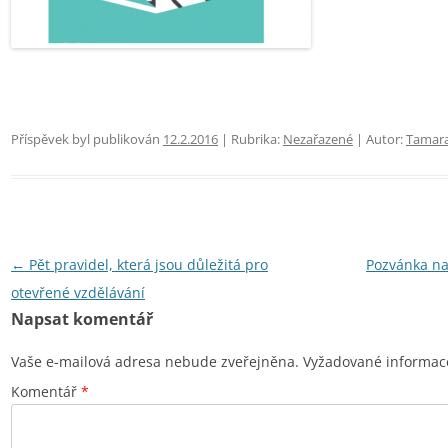
Příspěvek byl publikován
12.2.2016
| Rubrika:
Nezařazené
| Autor:
Tamar
Navigace
←
Pět pravidel, která jsou důležitá pro
Pozvánka na
pro
otevřené vzdělávání
Napsat komentář
příspěvky
Vaše e-mailová adresa nebude zveřejněna.
Vyžadované informac
Komentář
*